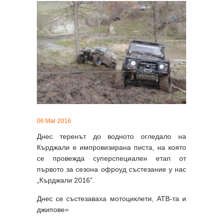
06 Mar 2016
Днес теренът до водното огледало на
Кърджали е импровизирана писта, на която
се провежда суперспециален етап от
първото за сезона офроуд състезание у нас
„Кърджали 2016”.
Днес се състезаваха мотоциклети, АТВ-та и
джипове=