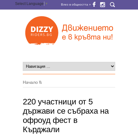
Select Language
▼
Влез в общността »
Начало
\\
220 участници от 5
държави се събраха на
офроуд фест в
Кърджали