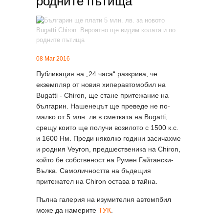
родните пътища
08 Mar 2016
Публикация на
„24 часа“ разкрива, че
екземпляр от новия хиперавтомобил на
Bugatti - Chiron, ще стане притежание на
българин. Нашенецът ще преведе не по-
малко от 5 млн. лв в сметката на Bugatti,
срещу които ще получи возилото с 1500 к.с.
и 1600 Нм. Преди няколко години засичахме
и родния Veyron, предшественика на Chiron,
който бе собственост на Румен Гайтански-
Вълка. Самоличността на бъдещия
притежател на Chiron остава в тайна.
Пълна галерия на изумителня автомпбил
може да намерите
ТУК
.