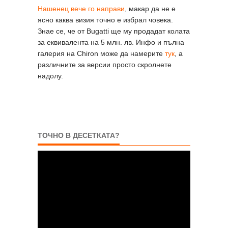
Нашенец вече го направи
, макар да не е
ясно каква визия точно е избрал човека.
Знае се, че от Bugatti ще му продадат колата
за еквивалента на 5 млн. лв. Инфо и пълна
галерия на Chiron може да намерите
тук
, а
различните за версии просто скролнете
надолу.
ТОЧНО В ДЕСЕТКАТА?