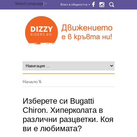
Select Language
▼
Влез в общността »
Начало
\\
Изберете си Bugatti
Chiron. Хиперколата в
различни разцветки. Коя
ви е любимата?