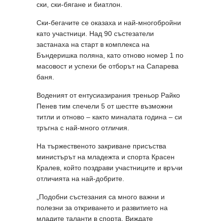
ски, ски-бягане и биатлон.
Ски-бегачите се оказаха и най-многобройни
като участници. Над 90 състезатели
застанаха на старт в комплекса на
Бъндеришка поляна, като отново номер 1 по
масовост и успехи бе отборът на Сапарева
баня.
Воденият от ентусиазирания треньор Райко
Пенев тим спечели 5 от шестте възможни
титли и отново – както миналата година – си
тръгна с най-много отличия.
На тържественото закриване присъства
министърът на младежта и спорта Красен
Кралев, който поздрави участниците и връчи
отличията на най-добрите.
„Подобни състезания са много важни и
полезни за откриването и развитието на
младите таланти в спорта. Виждате