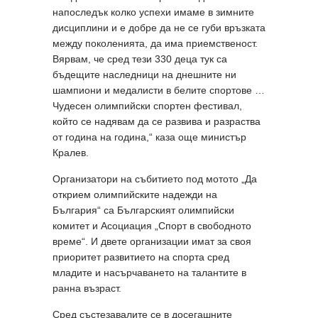
напоследък колко успехи имаме в зимните
дисциплини и е добре да не се губи връзката
между поколенията, да има приемственост.
Вярвам, че сред тези 330 деца тук са
бъдещите наследници на днешните ни
шампиони и медалисти в белите спортове …
Чудесен олимпийски спортен фестивал,
който се надявам да се развива и разраства
от година на година,“ каза още министър
Кралев.
Организатори на събитието под мотото „Да
открием олимпийските надежди на
България“ са Българският олимпийски
комитет и Асоциация „Спорт в свободното
време“. И двете организации имат за своя
приоритет развитието на спорта сред
младите и насърчаването на талантите в
ранна възраст.
Сред състезавалите се в досегашните