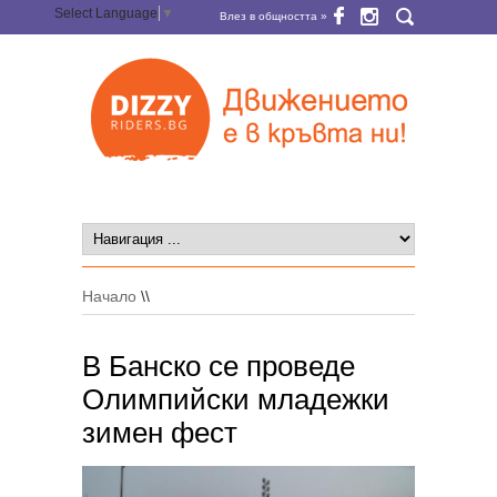
Select Language
▼
Влез в общността »
Начало
\\
В Банско се проведе
Олимпийски младежки
зимен фест