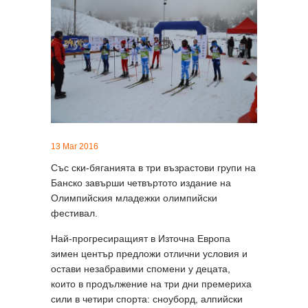
13 Mar 2016
Със ски-бяганията в три възрастови групи на
Банско завърши четвъртото издание на
Олимпийския младежки олимпийски
фестивал.
Най-прогресиращият в Източна Европа
зимен център предложи отлични условия и
остави незабравими спомени у децата,
които в продължение на три дни премериха
сили в четири спорта: сноуборд, алпийски