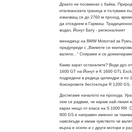
Докато не посвикнах с байка. Приро
италианската граница и пътуваме къ
изкачващ се до 2760 м проход, врем
да отседнем в Гармиш. Традиционно
водач, Йонут Бату - регионалният
мениджър на BMW Motorrad за Румъни
предупреди с „Вземете си екипировка
валяло...“ Спираме и се доекипирам
Какво карат останалите? Води дуо от
1600 GT на Йонут и K 1600 GTL Excl
подредени в редица цилиндри и по 16
боксеровите бестселъри R 1200 GS, 
Достигаме началото на прохода. Ура С
хем се радвам, че карам най-лекия м
карах нещо от класа на S 1000 RR. С
800 GS е направен именно за такива 
навсякъде и имам чувството че валят
върха е осеян и с други мотори и р