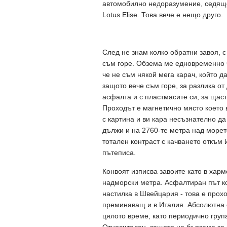
автомобилно недоразумение, седящо 
Lotus Elise. Това вече е нещо друго.
След не знам колко обратни завоя, с
съм горе. Обзема ме едновременно ч
че не съм някой мега карач, който да
защото вече съм горе, за разлика от 
асфалта и с пластмасите си, за щаст
Проходът е магнетично място което в
с картина и ви кара несъзнателно д
дължи и на 2760-те метра над море
тотален контраст с качването откъм
пътеписа.
Конвоят изписва завоите като в харм
надморски метра. Асфалтиран път ко
настилка в Швейцария - това е прох
преминаващ и в Италия. Абсолютна с
цялото време, като периодично груп