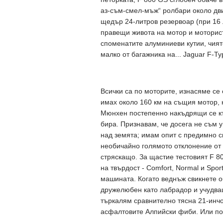
аз-съм-смел-мъж“ ролбари около двиг
щедър 24-литров резервоар (при 16 л
правещи живота на мотор и моторист
споменатите алуминиеви кутии, чият
малко от багажника на... Jaguar F-Ty
Всички са по моторите, изнасяме се 
имах около 160 км на същия мотор, 
Мюнхен постепенно накъдрящи се къ
бира. Признавам, че досега не съм 
над земята; имам опит с предимно сп
необичайно голямото отклонение от х
стряскащо. За щастие тестовият F 8
на твърдост - Comfort, Normal и Spo
машината. Когато веднъж свикнете о
дружелюбен като лабрадор и учудва
търкалям сравнително тясна 21-инчо
асфалтовите Алпийски фиби. Или пон