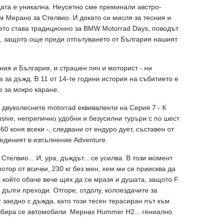
дата е уникална. Неусетно сме преминали австро-
м Мерано за Стелвио. И докато си мисля за тесния и
ето става традиционно за BMW Motorrad Days, поводът
, защото още преди отпътуването от България нашият
я и България, и страшен пич и моторист - ни
 за дъжд. В 11 от 14-те години история на събитието е
е за мокро каране.
 двуколесните motorrad еквиваленти на Серия 7 - К
usive, неприлично удобни и безусилни туръри с по шест
0 коня всеки -, следвани от ендуро дуeт, съставен от
единият в изпълнение Adventure.
телвио... И, ура, дъждът... се усилва. В този момент
отор от всички, 230 кг без мен, хем ми се приисква да
 който обаче вече щях да си мразя и душата, защото F
дълги преходи. Отгоре, отдолу, колоездачите за
 заедно с дъжда, като този тесен терасиран път към
азбира се автомобили. Мернах Hummer H2... гениално