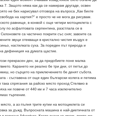
ка 7. Защото няма как да се намирам другаде, освен
оято не бих нарисувал отговора на въпроса „Как бихте
вобода на хартия?“ е просто че не мога да рисувам.
кото равнище, в конвой с още четири мотоциклета с
олу по асфалтовата серпентина, разстлала се в
Склоновете са частично покрити със сняг, завоите са
вените звуци отекващи в кристално чистия въздух е
синьо, настилката суха. За пореден път природа и
чна дефиниция на думата щастие.
този прекрасен ден, за да придобиете поне малка
вието. Карането ни реално бе три дни, от петък до
армиш, но сърцето на приключението бе денят събота.
пата - съставена от още един български колега и петима
л така спрягания за райско място проход Стелвио в
яха ни повече от 440 км и 7 часа изключително
нямах търпение.
 място, а аз пълня трите кутии на мотоциклета си
ровка за дъжд. Въпросната машина е най-диетичната от
ъв вариант Adventure. Което значи че имам „вижте-ме-