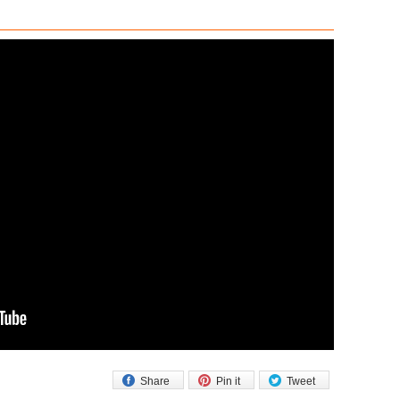
Share
Pin it
Tweet