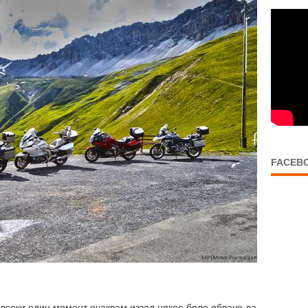
FACEB
 всеки един момент очаквам иззад някое бяло облаче да