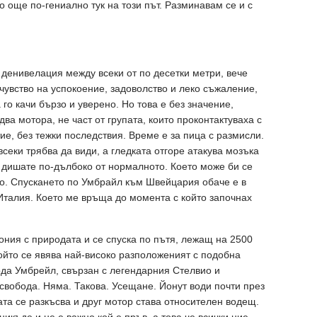
още по-гениално тук на този път. Разминавам се и с
 денивелация между всеки от по десетки метри, вече
увство на успокоение, задоволство и леко съжаление,
 го качи бързо и уверено. Но това е без значение,
два мотора, не част от групата, които проконтактуваха с
ие, без тежки последствия. Време е за пица с размисли.
секи трябва да види, а гледката отгоре атакува мозъка
а дишате по-дълбоко от нормалното. Което може би се
то. Спускането по Умбрайл към Швейцария обаче е в
 Италия. Което ме връща до момента с който започнах
ония с природата и се спуска по пътя, лежащ на 2500
йто се явява най-високо разположеният с подобна
ода Умбрейл, свързан с легендарния Стелвио и
вобода. Няма. Такова. Усещане. Йонут води почти през
ата се разкъсва и друг мотор става относителен водещ.