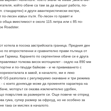
ателя, който обаче са там за да вършат работа, по-
. стандартен) и други авантюристически екстри,
 по-лесен извън пътя. По-лесен го правят и
о обща вместимост е около 115 литра или с 85 по-
pe Roadster.
от хотела в посока австрийската граница. Предния ден
но по второстепенни и сравнително прави пътища от
м Гармиш. Карането по серпентини обаче си е друга
управлявал толкова висок мотоциклет - седло на 890 мм
ортни и по-твърди байкове - и че привикването с
оризонталата в завой, в началото, ми е леко
00 GS разполага с регулируемо окачване и три режима
rt - с които донякъде може да променяте характера на
баче, моторът се оказва изключително удобен,
що поврътлив за размерите си. Още повече че отпред
ва гума, супер размер за офроуд, но не особено за
е така си мислех в началото.