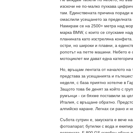
изскочи не по-малко пухкава цифрич
там. Единствената причина поради к
омаслили усещането за пределната с
Намирам се на 2500+ метра над морс
марка BMW, с които се спускаме над
планината като изстреляна конфета. 
остри, но широки и плавни, а единст
ропотът на петте машини. Небето е 
мотоциклет ми дават една категори
Но, връщам лентата от началото на 
представа за усещанията и пътешест
неделя, с база приятно хотелче в Г
Защото това бе денят за който с гру
румънци - си бяхме поставили за це
Италия, с връщане обратно. Предсто
алпийско каране. Легнах си рано и 
Събота сутрин е, закуската е вече на
фотоапарат, бутилки с вода и екипи
петорката, F 800 GS сглобен обаче в