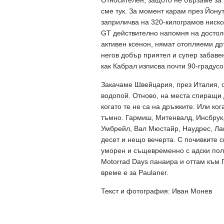
Относителен, защото не бързаме за н
сме тук. За момент карам през Йону
заприличва на 320-килограмов ниско
GT действително напомня на достоле
активен ксенон, нямат отопляеми др
негов добър приятел и супер забавен
как Кабрал изписва почти 90-градус
Закачаме Швейцария, през Италия, о
водопой. Отново, на места спиращи 
когато те не са на дръжките. Или ко
тъмно. Гармиш, Митенвалд, Инсбрук,
Умбрейл, Вал Мюстайр, Наудрес, Лан
десет и нещо вечерта. С почивките с
уморен и същевременно с адски пол
Motorrad Days панаира и оттам към 
време е за Paulaner.
Текст и фотография: Иван Монев