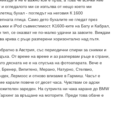
икъде и не е важно кой е пръв, а това че всички ние
т и огледалото ми се изпълва от нещо което ми
летящ бухал - погледът на неговия К 1600
пната птица. Само дето бухалите не гледат през
ъжки и iPod съвместимост. K1600-ките на Бату и Кабрал,
 тип, се оказват не по-малко удачни за завоите. Виждам
ова крива с ръце разперени хоризонтално над пътя.
братно в Австрия, със периодични спирки за снимки и
дъха. От време на време и аз разпервам ръце в страни,
гато дясната не е на спусъка на фотоапарата. Вече е
 Бренер, Випитено, Мерано, Натурно, Стелвио,
дек, Лермоос и отново влизаме в Гармиш. Часът е
ме карали повече от десет часа. Чувствам се адски
ожителен зареден. На сутринта ни чака каране до BMW
Гархинг за връщане на моторите. Преди това обаче е