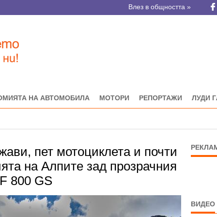
Влез в общността »
ОМИЯТА НА АВТОМОБИЛА
МОТОРИ
РЕПОРТАЖИ
ЛУДИ 
РЕКЛА
жави, пет мотоциклета и почти
ията на Алпите зад прозрачния
F 800 GS
ВИДЕО