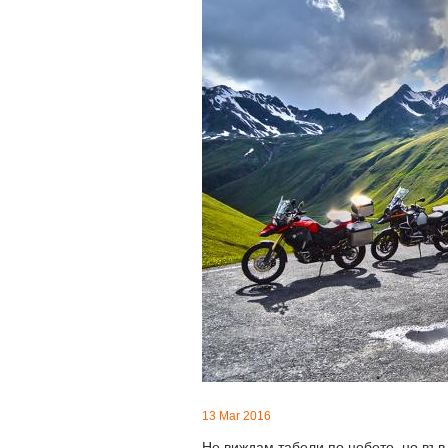
13 Mar 2016
Не виждам табели по небето, но във