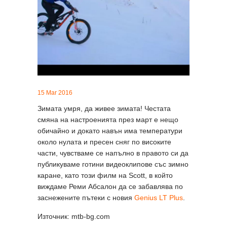
15 Mar 2016
Зимата умря, да живее зимата! Честата
смяна на настроенията през март е нещо
обичайно и докато навън има температури
около нулата и пресен сняг по високите
части, чувстваме се напълно в правото си да
публикуваме готини видеоклипове със зимно
каране, като този филм на Scott, в който
виждаме Реми Абсалон да се забавлява по
заснежените пътеки с новия
Genius LT Plus
.
Източник: mtb-bg.com