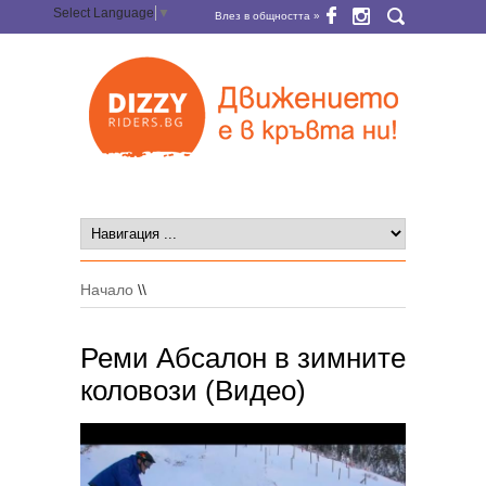
Select Language
▼
Влез в общността »
Начало
\\
Реми Абсалон в зимните
коловози (Видео)