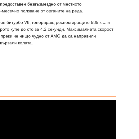
 предоставен безвъзмездно от местното
2-месечно ползване от органите на реда.
ров битурбо V8, генериращ респектиращите 585 к.с. и
рото купе до сто за 4,2 секунди. Максималната скорост
въпреки че нищо чудно от AMG да са направили
звързали колата.