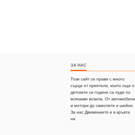
ЗА НАС
Този сайт се прави с много
сърце от приятели, които още о
детските си години са луди по
всякакви возила. От автомобили
и мотори до самолети и шейни.
За нас Движението е в кръвта
ни.