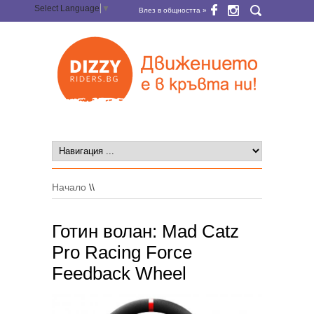
Select Language
▼
Влез в общността »
Начало
\\
Готин волан: Mad Catz
Pro Racing Force
Feedback Wheel