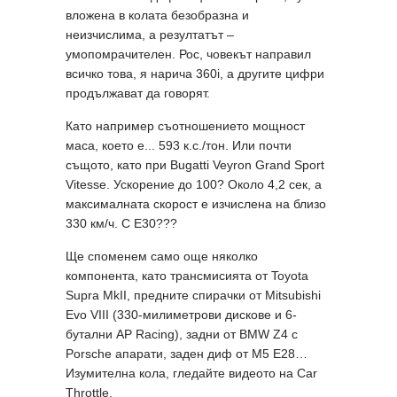
вложена в колата безобразна и
неизчислима, а резултатът –
умопомрачителен. Рос, човекът направил
всичко това, я нарича 360i, а другите цифри
продължават да говорят.
Като например съотношението мощност
маса, което е... 593 к.с./тон. Или почти
същото, като при Bugatti Veyron Grand Sport
Vitesse. Ускорение до 100? Около 4,2 сек, а
максималната скорост е изчислена на близо
330 км/ч. С Е30???
Ще споменем само още няколко
компонента, като трансмисията от Toyota
Supra MkII, предните спирачки от Mitsubishi
Evo VIII (330-милиметрови дискове и 6-
бутални AP Racing), задни от BMW Z4 с
Porsche апарати, заден диф от M5 E28…
Изумителна кола, гледайте видеото на Car
Throttle.