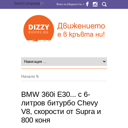
Select Language
▼
Влез в общността »
Начало
\\
BMW 360i E30... с 6-
литров битурбо Chevy
V8, скорости от Supra и
800 коня