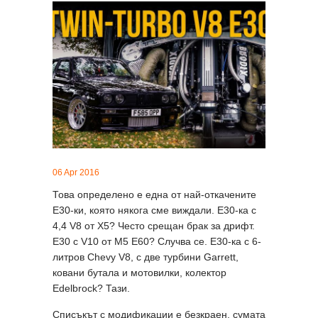
06 Apr 2016
Това определено е една от най-откачените
E30-ки, която някога сме виждали. Е30-ка с
4,4 V8 от X5? Често срещан брак за дрифт.
Е30 с V10 от M5 E60? Случва се. E30-ка с 6-
литров Chevy V8, с две турбини Garrett,
ковани бутала и мотовилки, колектор
Edelbrock? Тази.
Списъкът с модификации е безкраен, сумата