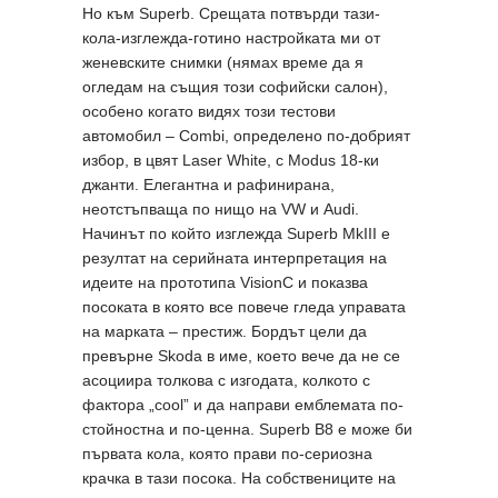
Но към Superb. Срещата потвърди тази-
кола-изглежда-готино настройката ми от
женевските снимки (нямах време да я
огледам на същия този софийски салон),
особено когато видях този тестови
автомобил – Combi, определено по-добрият
избор, в цвят Laser White, с Modus 18-ки
джанти. Елегантна и рафинирана,
неотстъпваща по нищо на VW и Audi.
Начинът по който изглежда Superb MkIII е
резултат на серийната интерпретация на
идеите на прототипа VisionC и показва
посоката в която все повече гледа управата
на марката – престиж. Бордът цели да
превърне Skoda в име, което вече да не се
асоциира толкова с изгодата, колкото с
фактора „cool” и да направи емблемата по-
стойностна и по-ценна. Superb B8 е може би
първата кола, която прави по-сериозна
крачка в тази посока. На собствениците на