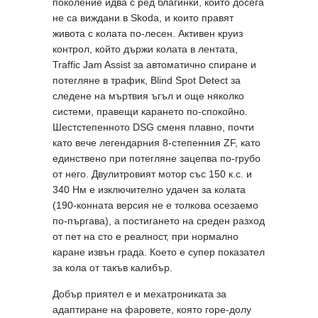
поколение идва с ред благинки, които досега
не са виждани в Skoda, и които правят
живота с колата по-лесен. Активен круиз
контрол, който държи колата в лентата,
Traffic Jam Assist за автоматично спиране и
потегляне в трафик, Blind Spot Detect за
следене на мъртвия ъгъл и още няколко
системи, правещи карането по-спокойно.
Шестстепенното DSG сменя плавно, почти
като вече легендарния 8-степенния ZF, като
единствено при потегляне зацепва по-грубо
от него. Двулитровият мотор със 150 к.с. и
340 Нм е изключително удачен за колата
(190-конната версия не е толкова осезаемо
по-пъргава), а постигането на среден разход
от пет на сто е реалност, при нормално
каране извън града. Което е супер показател
за кола от такъв калибър.
Добър приятел е и мехатрониката за
адаптиране на фаровете, която горе-долу