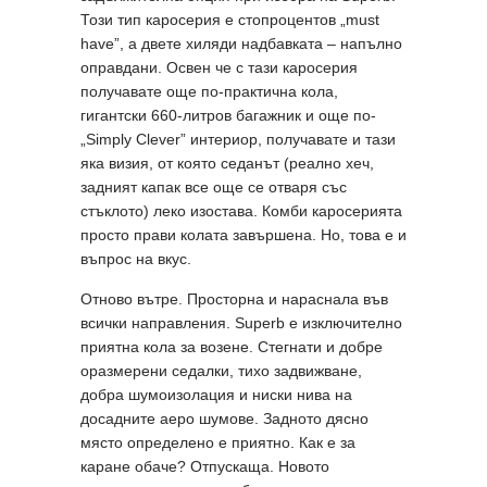
Този тип каросерия е стопроцентов „must
have”, а двете хиляди надбавката – напълно
оправдани. Освен че с тази каросерия
получавате още по-практична кола,
гигантски 660-литров багажник и още по-
„Simply Clever” интериор, получавате и тази
яка визия, от която седанът (реално хеч,
задният капак все още се отваря със
стъклото) леко изостава. Комби каросерията
просто прави колата завършена. Но, това е и
въпрос на вкус.
Отново вътре. Просторна и нараснала във
всички направления. Superb е изключително
приятна кола за возене. Стегнати и добре
оразмерени седалки, тихо задвижване,
добра шумоизолация и ниски нива на
досадните аеро шумове. Задното дясно
място определено е приятно. Как е за
каране обаче? Отпускаща. Новото