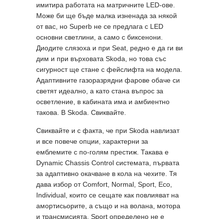
имитира работата на матричните LED-ове.
Може би ще бъде малка изненада за някой
от вас, но Superb не се предлага с LED
основни светлини, а само с биксенони.
Диодите слязоха и при Seat, редно е да ги ви
дим и при върховата Skoda, но това със
сигурност ще стане с фейслифта на модела.
Адаптивните газоразрядни фарове обаче си
светят идеално, а като стана въпрос за
осветление, в кабината има и амбиентно
такова. В Skoda. Свиквайте.
Свиквайте и с факта, че при Skoda навлизат
и все повече опции, характерни за
емблемите с по-голям престиж. Такава е
Dynamic Chassis Control системата, първата
за адаптивно окачване в кола на чехите. Тя
дава избор от Comfort, Normal, Sport, Eco,
Individual, които се сещате как повлияват на
амортисьорите, а също и на волана, мотора
и трансмисията. Sport определено не е