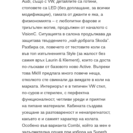
Audi, също с VW, детайлите са готини,
стоповете са LED (без доплащане, за всички
модификации), гамата от джанти е яка, а
физиономията – с любопитни фарове и
триъгълен мотив, продължен от началото с
VisionC. Ситуацията в салона продължава да
защитава твърдението „най-добрата Skoda”.
Разбира се, повечето от тестовите коли са
във топ изпълненията Style (за жалост без
самия връх Laurin & Klement), които са доста
по-лъскави от базовото ново Active. Въпреки
това MkIII предлага много повече неща,
отколкото сте свикнали да виждате в коли на
марката. Интериорът е в типичен VW стил,
по-суров и стерилен, с перфектна
функционалност, четливи уреди и приятни
на пипане материали. Кабината създава
усещане за разтовареност и ненапрегнатост,
какъвто е и самият характер на колата.
Особено във варианта Combi, който за мен е
задължителна опция при избора на Superb.