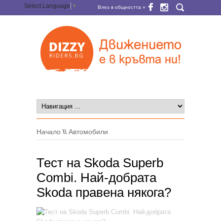
Select Language
▼
Влез в общността »
Начало
\\
Автомобили
Тест на Skoda Superb
Combi. Най-добрата
Skoda правена някога?