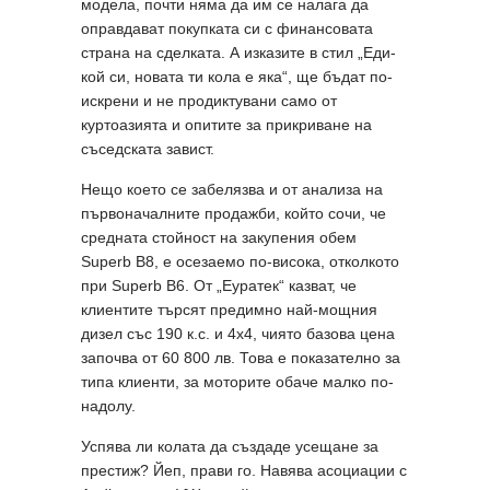
модела, почти няма да им се налага да
оправдават покупката си с финансовата
страна на сделката. А изказите в стил „Еди-
кой си, новата ти кола е яка“, ще бъдат по-
искрени и не продиктувани само от
куртоазията и опитите за прикриване на
съседската завист.
Нещо което се забелязва и от анализа на
първоначалните продажби, който сочи, че
средната стойност на закупения обем
Superb B8, е осезаемо по-висока, отколкото
при Superb B6. От „Еуратек“ казват, че
клиентите търсят предимно най-мощния
дизел със 190 к.с. и 4x4, чиято базова цена
започва от 60 800 лв. Това е показателно за
типа клиенти, за моторите обаче малко по-
надолу.
Успява ли колата да създаде усещане за
престиж? Йеп, прави го. Навява асоциации с