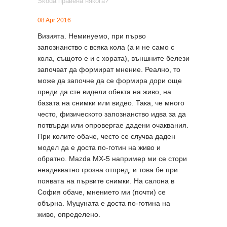
08 Apr 2016
Визията. Неминуемо, при първо
запознанство с всяка кола (а и не само с
кола, същото е и с хората), външните белези
започват да формират мнение. Реално, то
може да започне да се формира дори още
преди да сте видели обекта на живо, на
базата на снимки или видео. Така, че много
често, физическото запознанство идва за да
потвърди или опровергае дадени очаквания.
При колите обаче, често се случва даден
модел да е доста по-готин на живо и
обратно. Mazda MX-5 например ми се стори
неадекватно грозна отпред, и това бе при
появата на първите снимки. На салона в
София обаче, мнението ми (почти) се
обърна. Муцуната е доста по-готина на
живо, определено.