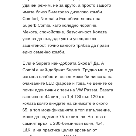
удачен режим, не за друго, а просто защото
имате близо 5-метрово дизелово комби.
Comfort, Normal и Eco обаче лепват на
Superb Combi, като коледно чорапче.
Мекота, спокойствие, безусилност. Колата
успява да създаде уют и усещане за
защитеност, точно каквото трябва да прави
едно семейно комби.
Е ли е Superb най-добрата Skoda? Да. А
Combi е най-добрият Superb. Трудно ми е да
изтъкна слабости, освен може би липсата на
очакваните LED фарове и това, че цените се
почти идентични с тези на VW Passat. Базата
започва от 44 хил., за 1,4 TSI със 120 к.с.,
колата която виждате на снимките е около
65, а топ модификацията в топ изпълнение,
може да надмине 75-те хил. лв. Но това е
самият връх, с 280-бензинови коня, 4x4,
L&K, и на практика целия арсенал от