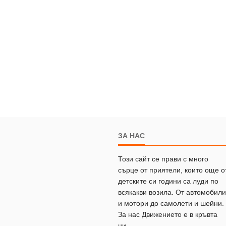
ЗА НАС
Този сайт се прави с много
сърце от приятели, които още о
детските си години са луди по
всякакви возила. От автомобили
и мотори до самолети и шейни.
За нас Движението е в кръвта
ни.