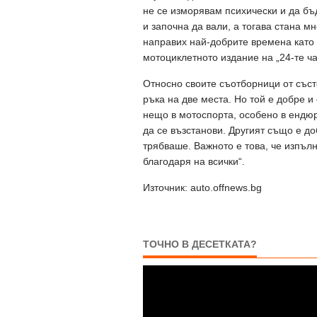
не се изморявам психически и да бъ
и започна да вали, а тогава стана мн
направих най-добрите времена като 
мотоциклетното издание на „24-те ча
Относно своите съотборници от състе
ръка на две места. Но той е добре и
нещо в мотоспорта, особено в ендюр
да се възстанови. Другият също е до
трябваше. Важното е това, че изпълн
благодаря на всички“.
Източник: auto.offnews.bg
ТОЧНО В ДЕСЕТКАТА?