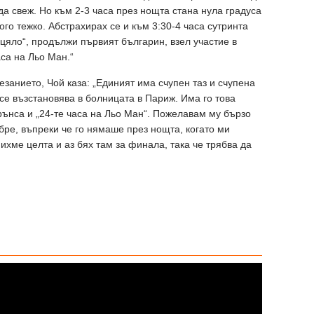
да свеж. Но към 2-3 часа през нощта стана нула градуса
ого тежко. Абстрахирах се и към 3:30-4 часа сутринта
цяло“, продължи първият българин, взел участие в
са на Льо Ман.“
занието, Чой каза: „Единият има счупен таз и счупена
 се възстановява в болницата в Париж. Има го това
ънса и „24-те часа на Льо Ман“. Пожелавам му бързо
бре, въпреки че го нямаше през нощта, когато ми
ихме целта и аз бях там за финала, така че трябва да