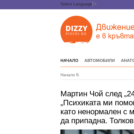
Select Language
▼
НАЧАЛО
АВТОМОБИЛИ
АНАТ
Начало
\\
Мартин Чой след „24
„Психиката ми помог
като ненормален с м
да припадна. Толков