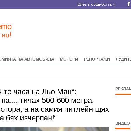
Влез в общността »
ОМИЯТА НА АВТОМОБИЛА
МОТОРИ
РЕПОРТАЖИ
ЛУДИ 
РЕКЛА
-те часа на Льо Ман“:
на..., тичах 500-600 метра,
отора, а на самия питлейн щях
а бях изчерпан!“
ВИДЕО