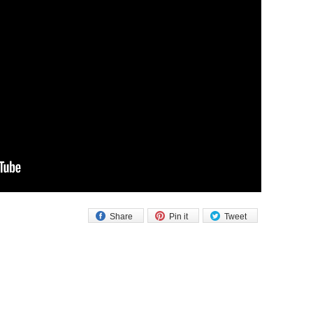
Share
Pin it
Tweet