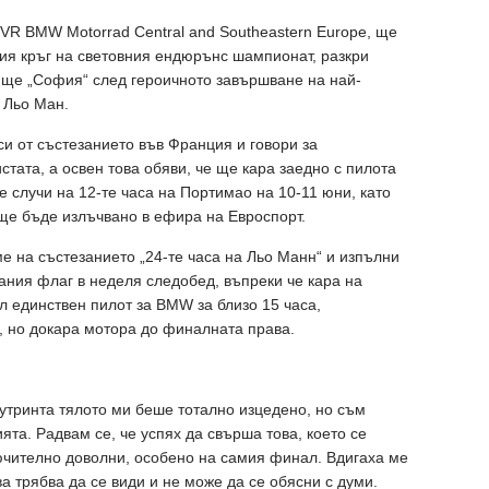
IVR BMW Motorrad Central and Southeastern Europe, ще
ия кръг на световния ендюрънс шампионат, разкри
ище „София“ след героичното завършване на най-
а Льо Ман.
и от състезанието във Франция и говори за
тата, а освен това обяви, че ще кара заедно с пилота
 случи на 12-те часа на Портимао на 10-11 юни, като
ще бъде излъчвано в ефира на Евроспорт.
ме на състезанието „24-те часа на Льо Манн“ и изпълни
рания флаг в неделя следобед, въпреки че кара на
 единствен пилот за BMW за близо 15 часа,
, но докара мотора до финалната права.
утринта тялото ми беше тотално изцедено, но съм
та. Радвам се, че успях да свърша това, което се
ючително доволни, особено на самия финал. Вдигаха ме
ва трябва да се види и не може да се обясни с думи.