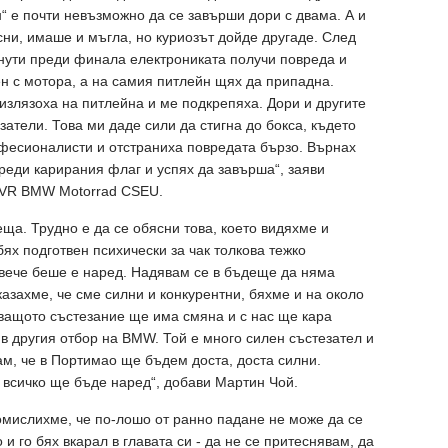
н“ е почти невъзможно да се завърши дори с двама. А и
ни, имаше и мъгла, но куриозът дойде другаде. След
инути преди финала електрониката получи повреда и
н с мотора, а на самия питлейн щях да припадна.
 излязоха на питлейна и ме подкрепяха. Дори и другите
затели. Това ми даде сили да стигна до бокса, където
фесионалисти и отстраниха повредата бързо. Върнах
преди карирания флаг и успях да завърша“, заяви
 IVR BMW Motorrad CSEU.
еща. Трудно е да се обясни това, което видяхме и
ях подготвен психически за чак толкова тежко
 вече беше е наред. Надявам се в бъдеще да няма
азахме, че сме силни и конкурентни, бяхме и на около
дващото състезание ще има смяна и с нас ще кара
в другия отбор на BMW. Той е много силен състезател и
ам, че в Портимао ще бъдем доста, доста силни.
 всичко ще бъде наред“, добави Мартин Чой.
мислихме, че по-лошо от ранно падане не може да се
и го бях вкарал в главата си - да не се притеснявам, да