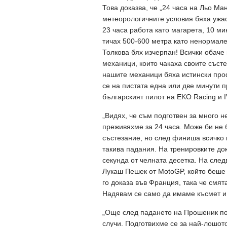
Това доказва, че „24 часа на Льо Ма
метеорологичните условия бяха ужас
23 часа работа като магарета, 10 м
тичах 500-600 метра като ненормале
Толкова бях изчерпан! Всички обаче
механици, които чакаха своите състе
нашите механици бяха истински про
се на пистата една или две минути 
българският пилот на EKO Racing и
„Видях, че съм подготвен за много н
преживяхме за 24 часа. Може би не б
състезание, но след финиша всичко
такива падания. На тренировките док
секунда от челната десетка. На сле
Лукаш Пешек от MotoGP, който беше 
го доказа във Франция, така че смят
Надявам се само да имаме късмет и
„Още след падането на Прошеник по
случи. Подготвихме се за най-лошото 