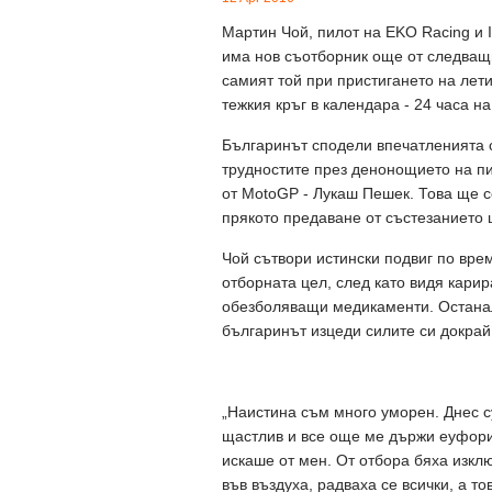
Мартин Чой, пилот на EKO Racing и 
има нов съотборник още от следващ
самият той при пристигането на лет
тежкия кръг в календара - 24 часа н
Българинът сподели впечатленията с
трудностите през денонощието на пис
от MotoGP - Лукаш Пешек. Това ще се
прякото предаване от състезанието 
Чой сътвори истински подвиг по вре
отборната цел, след като видя кари
обезболяващи медикаменти. Останал
българинът изцеди силите си докрай
„Наистина съм много уморен. Днес с
щастлив и все още ме държи еуфория
искаше от мен. От отбора бяха изкл
във въздуха, радваха се всички, а то