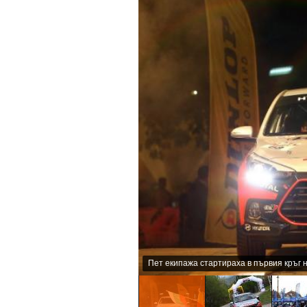
Пет екипажа стартираха в първия кръг н