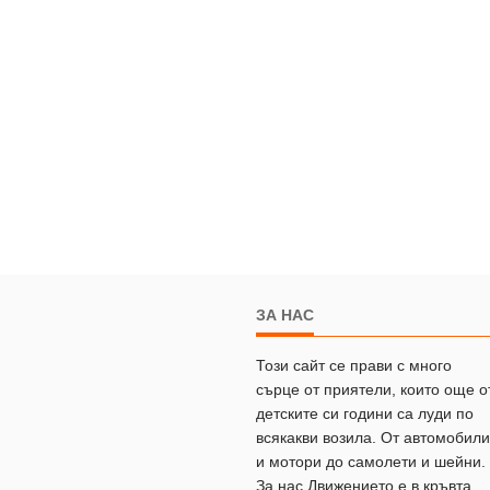
ЗА НАС
Този сайт се прави с много
сърце от приятели, които още о
детските си години са луди по
всякакви возила. От автомобили
и мотори до самолети и шейни.
За нас Движението е в кръвта