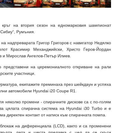
я кръг на втория сезон на едномарковия шампионат
Сибиу“, Румъния.
 на надпреварата Григор Григоров с навигатор Недялко
лот Красимир Механджийски, Христо Геров-Йордан
в и Мирослав Ангелов-Петър Илиев.
о представени на церемониалното откриване на рали
рските участници.
Курматура, екипажите преминаха през шейкдаун и успяха
елни автомобили Hyundai i20 Coupe R1.
я няколко промени - спирачните дискове са с по-голям
ва цялата спирачна система на Hyundai i30 Turbo и е
ма директен контакт от натиск към спирачната помпа.
 блокаж на диференциала (LCD), както и са променени
етвърта, пета и шеста предавка с цел да се скъси