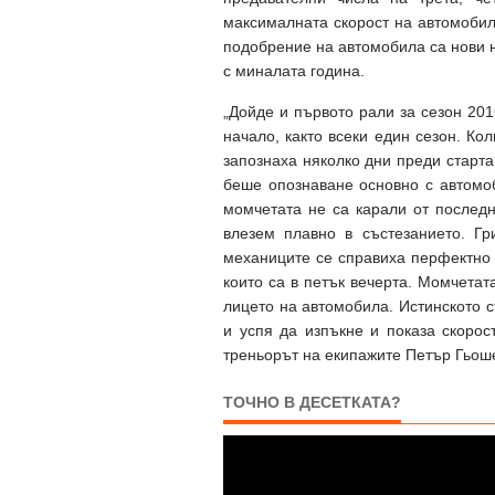
максималната скорост на автомобил
подобрение на автомобила са нови н
с миналата година.
„Дойде и първото рали за сезон 20
начало, както всеки един сезон. Ко
запознаха няколко дни преди старта
беше опознаване основно с автомо
момчетата не са карали от последн
влезем плавно в състезанието. Г
механиците се справиха перфектно в
които са в петък вечерта. Момчетат
лицето на автомобила. Истинското с
и успя да изпъкне и показа скорост
треньорът на екипажите Петър Гьош
ТОЧНО В ДЕСЕТКАТА?