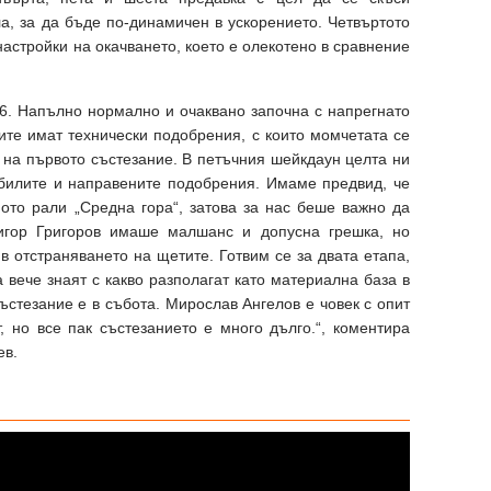
а, за да бъде по-динамичен в ускорението. Четвъртото
астройки на окачването, което е олекотено в сравнение
16. Напълно нормално и очаквано започна с напрегнато
лите имат технически подобрения, с които момчетата се
 на първото състезание. В петъчния шейкдаун целта ни
билите и направените подобрения. Имаме предвид, че
ото рали „Средна гора“, затова за нас беше важно да
ригор Григоров имаше малшанс и допусна грешка, но
 отстраняването на щетите. Готвим се за двата етапа,
а вече знаят с какво разполагат като материална база в
ъстезание е в събота. Мирослав Ангелов е човек с опит
, но все пак състезанието е много дълго.“, коментира
ев.