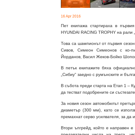
16 Apr 2016
Пет екипажа стартираха в първи
HYUNDAI RACING TROPHY на рали „
Това са шампионът от първия сезон
Сивов, Симеон Симеонов с ко-пи
Йорданов, Васил Жеков-Бойко Шопо
В петък екипажите бяха официалн
„Сибиу“ заедно с румънските и бълга
В събота преди старта на Етап 1 – 
да тестват подобрените си състезат
За новия сезон автомобилът претърп
диаметър (300 мм), като се използ
премахнат серво усилвателя, за да и
Втори ъпгрейд, който е направен е
предавателни числа на трета, ч