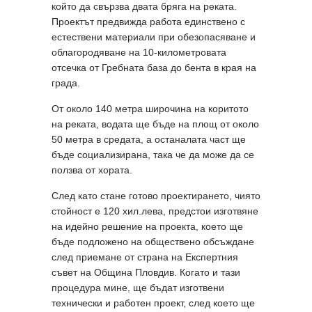
който да свързва двата бряга на реката.
Проектът предвижда работа единствено с
естествени материали при обезопасяване и
облагородяване на 10-километровата
отсечка от Гребната база до бента в края на
града.
От около 140 метра широчина на коритото
на реката, водата ще бъде на площ от около
50 метра в средата, а останалата част ще
бъде социализирана, така че да може да се
ползва от хората.
След като стане готово проектирането, чиято
стойност е 120 хил.лева, предстои изготвяне
на идейно решение на проекта, което ще
бъде подложено на обществено обсъждане
след приемане от страна на Експертния
съвет на Община Пловдив. Когато и тази
процедура мине, ще бъдат изготвени
технически и работен проект, след което ще