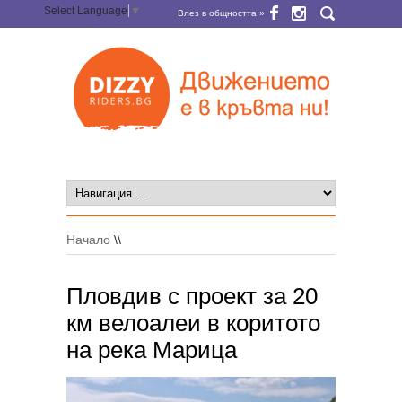
Select Language
▼
Влез в общността »
Начало
\\
Пловдив с проект за 20
км велоалеи в коритото
на река Марица