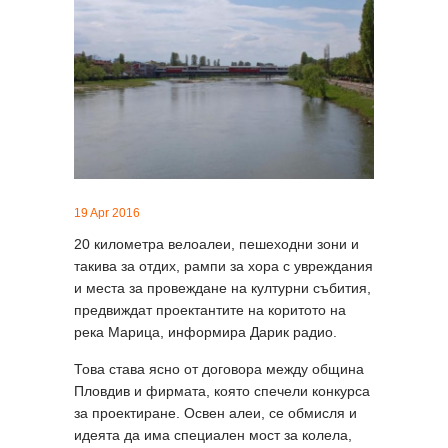
19 Apr 2016
20 километра велоалеи, пешеходни зони и
такива за отдих, рампи за хора с увреждания
и места за провеждане на културни събития,
предвиждат проектантите на коритото на
река Марица, информира Дарик радио.
Това става ясно от договора между община
Пловдив и фирмата, която спечели конкурса
за проектиране. Освен алеи, се обмисля и
идеята да има специален мост за колела,