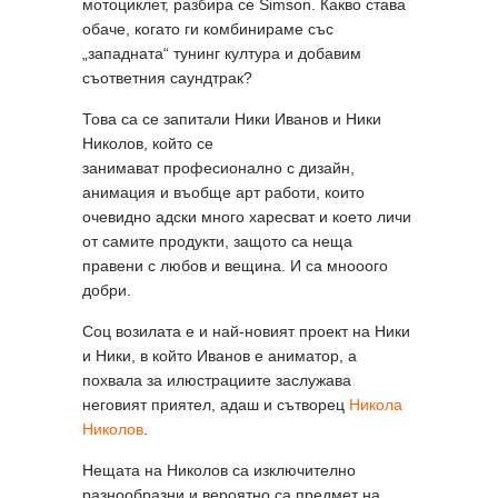
мотоциклет, разбира се Simson. Какво става
обаче, когато ги комбинираме със
„западната“ тунинг култура и добавим
съответния саундтрак?
Това са се запитали Ники Иванов и Ники
Николов, който се
занимават професионално с дизайн,
анимация и въобще арт работи, които
очевидно адски много харесват и което личи
от самите продукти, защото са неща
правени с любов и вещина. И са мнооoго
добри.
Соц возилата е и най-новият проект на Ники
и Ники, в който Иванов е аниматор, а
похвала за илюстрациите заслужава
неговият приятел, адаш и сътворец
Никола
Николов
.
Нещата на Николов са изключително
разнообразни и вероятно са предмет на