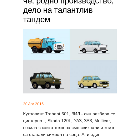
че, родно производство,
дело на талантлив
тандем
20 Apr 2016
Култовият Trabant 601, ЗИЛ - син разбира се,
цистерна -, Skoda 120L, УАЗ, ЗАЗ, Multicar,
возила с които толкова сме свикнали и които
са станали символ на соца. А, и един