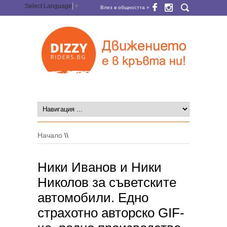
Select Language
▼
Влез в общността »
Начало
\\
Ники Иванов и Ники
Николов за съветските
автомобили. Едно
страхотно авторско GIF-