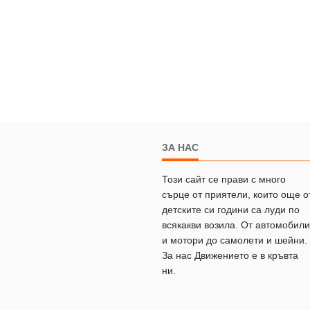
ЗА НАС
Този сайт се прави с много
сърце от приятели, които още о
детските си години са луди по
всякакви возила. От автомобили
и мотори до самолети и шейни.
За нас Движението е в кръвта
ни.