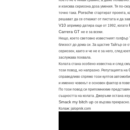
Което не е никак срамно, а даже похвално
и изисква сериозна доза умения. Тя по-ск
Porsche
точно така.
стартират проекта, к
решават да се откажат от пистата и да з
V10
апример датира още от 1992, когато
Carrera GT
не е за всеки.
Нещо, което световно известният голфър Т
близост до дома си. За щастие Тайгър се 
сериозен, както и че не е за него, след ко
заслужава похвала.
Колата стана особено известна и след см
този повод, но напразно. Репутацията на
справедливо спрямо този култов автомобил
и именно човекът е основен фактор в пов
По този повод си припомнихме представя
същността на колата. Джеръми остана изу
Smack my bitch up
се вързва прекрасно.
Колаж: jalopnik.com