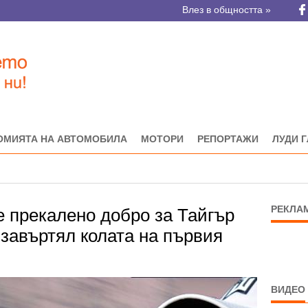
Влез в общността »
ОМИЯТА НА АВТОМОБИЛА
МОТОРИ
РЕПОРТАЖИ
ЛУДИ 
РЕКЛА
е прекалено добро за Тайгър
 завъртял колата на първия
ВИДЕО