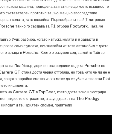
. Защото
далеч не е лесна кола за каране
оро пистова машина, пригодена за пътя, нещо което всъщност е
ато състезателен прототип за Льо Ман, но впоследствие
авършат колата, като шосейна. Първообразът на 5,7-литровия
Porsche
F1
Footwork.
тайно го създава за
отбора
Така, че
айгър Уудс разбира, когато изпуска колата и я завърта в
отървава само с уплаха, осъзнавайки че този автомобил е доста
Porsche.
ето го връща в
Което е разумен ход, за който Тайгър
Porsche
ъртта на Пол Уокър, дори негови роднини съдиха
по
Carrera GT
стана доста черна оттогава, но това като че ли не е
Fiat
, защото в крайна сметка човек може да се убие и с полски
ечето инциденти.
Carrera GT
TopGear,
нето на
в
което доста ясно илюстрира
The Prodigy –
мен, видеото е страхотно, а саундтракът на
 Липсват и те. Приятен спомен, приятели!