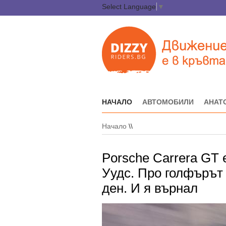
Select Language
▼
НАЧАЛО
АВТОМОБИЛИ
АНАТ
Начало
\\
Porsche Carrera GT 
Уудс. Про голфърът
ден. И я върнал