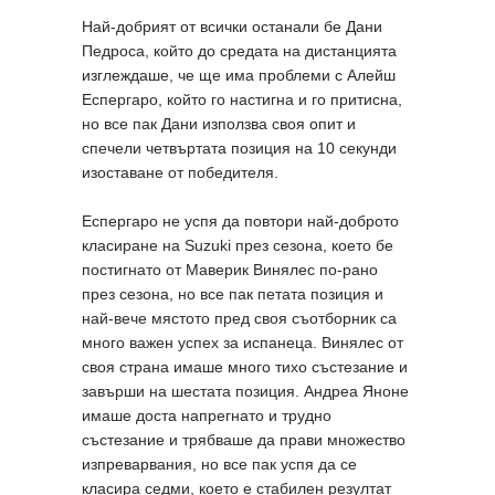
Най-добрият от всички останали бе Дани
Педроса, който до средата на дистанцията
изглеждаше, че ще има проблеми с Алейш
Еспергаро, който го настигна и го притисна,
но все пак Дани използва своя опит и
спечели четвъртата позиция на 10 секунди
изоставане от победителя.
Еспергаро не успя да повтори най-доброто
класиране на Suzuki през сезона, което бе
постигнато от Маверик Винялес по-рано
през сезона, но все пак петата позиция и
най-вече мястото пред своя съотборник са
много важен успех за испанеца. Винялес от
своя страна имаше много тихо състезание и
завърши на шестата позиция. Андреа Яноне
имаше доста напрегнато и трудно
състезание и трябваше да прави множество
изпреварвания, но все пак успя да се
класира седми, което е стабилен резултат