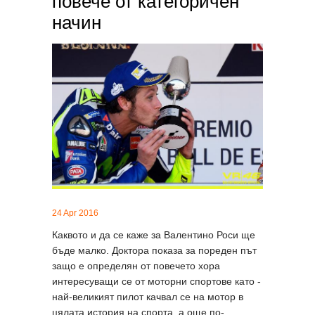
повече от категоричен
начин
24 Apr 2016
Каквото и да се каже за Валентино Роси ще
бъде малко. Доктора показа за пореден път
защо е определян от повечето хора
интересуващи се от моторни спортове като -
най-великият пилот качвал се на мотор в
цялата история на спорта, а още по-