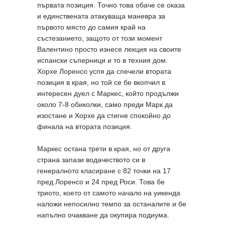
първата позиция. Точно това обаче се оказа
и единствената атакуваща маневра за
първото място до самия край на
състезанието, защото от този момент
Валентино просто изнесе лекция на своите
испански съперници и то в техния дом.
Хорхе Лоренсо успя да спечели втората
позиция в края, но той се бе вкопчил в
интересен дуел с Маркес, който продължи
около 7-8 обиколки, само преди Марк да
изостане и Хорхе да стигне спокойно до
финала на втората позиция.
Маркес остана трети в края, но от друга
страна запази водачеството си в
генералното класиране с 82 точки на 17
пред Лоренсо и 24 пред Роси. Това бе
триото, което от самото начало на уикенда
наложи непосилно темпо за останалите и бе
напълно очакване да окупира подиума.