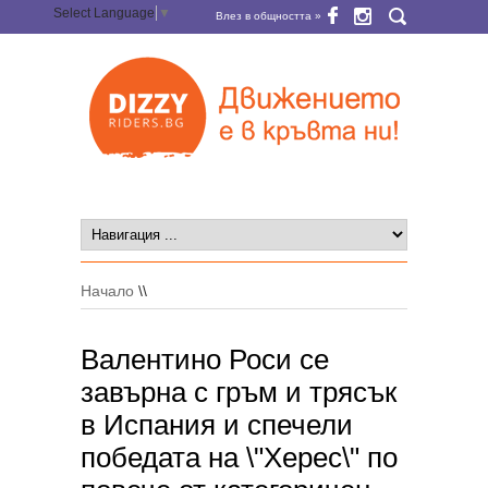
Select Language
▼
Влез в общността »
Начало
\\
Валентино Роси се
завърна с гръм и трясък
в Испания и спечели
победата на \"Херес\" по