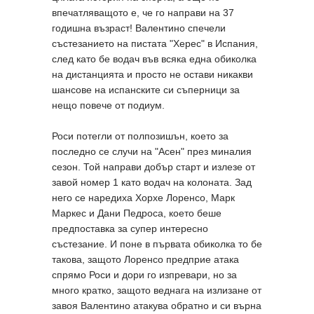
впечатляващото е, че го направи на 37
годишна възраст! Валентино спечели
състезанието на пистата "Херес" в Испания,
след като бе водач във всяка една обиколка
на дистанцията и просто не остави никакви
шансове на испанските си съперници за
нещо повече от подиум.
Роси потегли от полпозишън, което за
последно се случи на "Асен" през миналия
сезон. Той направи добър старт и излезе от
завой номер 1 като водач на колоната. Зад
него се наредиха Хорхе Лоренсо, Марк
Маркес и Дани Педроса, което беше
предпоставка за супер интересно
състезание. И поне в първата обиколка то бе
такова, защото Лоренсо предприе атака
спрямо Роси и дори го изпревари, но за
много кратко, защото веднага на излизане от
завоя Валентино атакува обратно и си върна