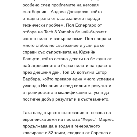
особено след проблемите на неговия
съотборник – Андреа Давициозо, който
отпадна рано от състезанието поради
технически проблем. Пол Еспергаро от
отбора на Tech 3 Yamaha бе най-бързият
частен пилот и завърши осми. Пол направи
много стабилно състезание и успя да се
справи със съпротивата на Юджийн
Лавърти, който остана девети но бе един от
най-агресивните и бързи пилоти на трасето
през днешния ден. Топ 10 допълни Ектор
Барбера, който прекара един много успешен
уикенд в Испания и след силните резултати
в тренировките и квалификацията, успя да
постигне добър резултат и в състезанието.
Така след първото състезание от сезона на
европейска земя на пистата "Херес", Маркес
продължава да е водач в генералното
класиране с 82 точки, следван от Лоренсо с