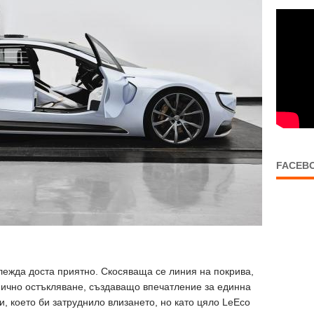
FACEB
глежда доста приятно. Скосяваща се линия на покрива,
анично остъкляване, създаващо впечатление за единна
, което би затруднило влизането, но като цяло LeEco