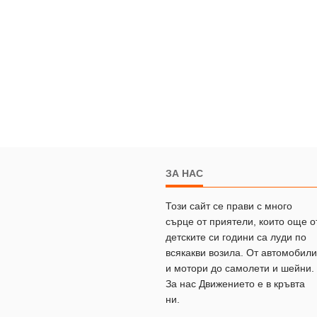
ЗА НАС
Този сайт се прави с много
сърце от приятели, които още о
детските си години са луди по
всякакви возила. От автомобили
и мотори до самолети и шейни.
За нас Движението е в кръвта
ни.