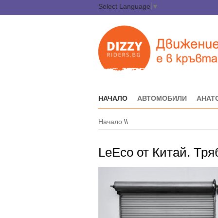
Select Language
▼
НАЧАЛО
АВТОМОБИЛИ
АНАТ
Начало
\\
LeEco от Китай. Тря