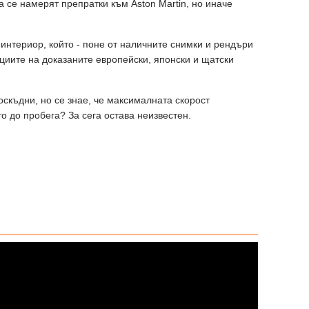
 се намерят препратки към Aston Martin, но иначе
нтериор, който - поне от наличните снимки и рендъри
пциите на доказаните европейски, японски и щатски
оскъдни, но се знае, че максималната скорост
то до пробега? За сега остава неизвестен.