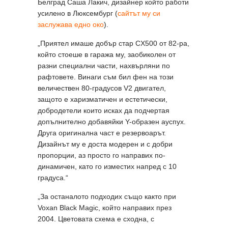
Белград Саша Лакич, дизайнер който работи
усилено в Люксембург (
сайтът му си
заслужава едно око
).
„Приятел имаше добър стар CX500 от 82-ра,
който стоеше в гаража му, заобиколен от
разни специални части, нахвърляни по
рафтовете. Винаги съм бил фен на този
величествен 80-градусов V2 двигател,
защото е харизматичен и естетически,
добродетели които исках да подчертая
допълнително добавяйки Y-образен ауспух.
Друга оригинална част е резервоарът.
Дизайнът му е доста модерен и с добри
пропорции, аз просто го направих по-
динамичен, като го изместих напред с 10
градуса.“
„За останалото подходих също както при
Voxan Black Magic, който направих през
2004. Цветовата схема е сходна, с