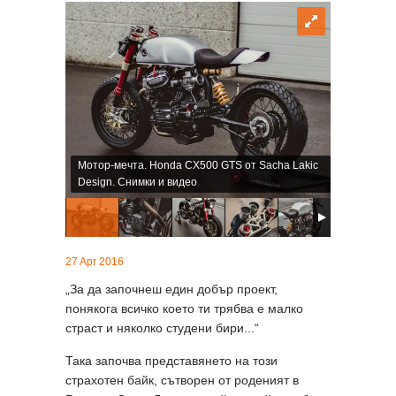
Мотор-мечта. Honda CX500 GTS от Sacha Lakic
Design. Снимки и видео
27 Apr 2016
„За да започнеш един добър проект,
понякога всичко което ти трябва е малко
страст и няколко студени бири...“
Така започва представянето на този
страхотен байк, сътворен от роденият в