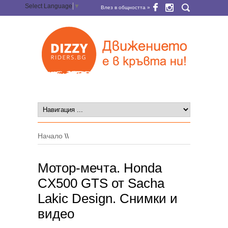
Select Language
▼
Влез в общността »
Начало
\\
Мотор-мечта. Honda
CX500 GTS от Sacha
Lakic Design. Снимки и
видео