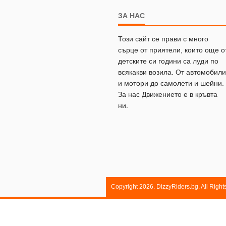
ЗА НАС
Този сайт се прави с много
сърце от приятели, които още о
детските си години са луди по
всякакви возила. От автомобили
и мотори до самолети и шейни.
За нас Движението е в кръвта
ни.
Copyright 2026. DizzyRiders.bg. All Righ