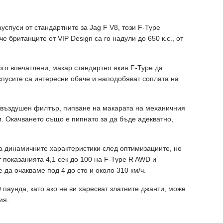
успуси от стандартните за Jag F V8, този F-Type
 британците от VIP Design са го надули до 650 к.с., от
го впечатлени, макар стандартно якия F-Type да
спусите са интересни обаче и наподобяват соплата на
С въздушен филтър, пипване на макарата на механичния
. Окачването също е пипнато за да бъде адекватно,
са динамичните характеристики след оптимизациите, но
 показанията 4,1 сек до 100 на F-Type R AWD и
 да очакваме под 4 до сто и около 310 км/ч.
 паунда, като ако не ви харесват златните джанти, може
ия.