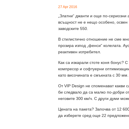
27 Apr 2016
„Златни“ джанти и още по-сериозни а
всъщност не е нещо особено, освен че
заводските 550.
В стилистично отношение не сме мно
прозира изпод „фенси“ колелата. Ау
реактивен изтребител.
Как са изкарали стоте коня бонус? 
компресор и софтуерни оптимизации
като височината е смъкната с 30 мм.
От VIP Design не споменават какви 
би следвало да са малко по-добри от
неговите 300 км/ч. С други думи може
Цената на пакета? Започва от 12 600
да изберете сред още 22 предложен