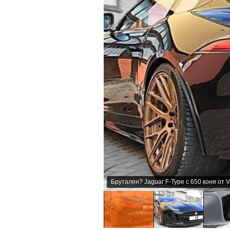
Брутален? Jaguar F-Type с 650 коня от V