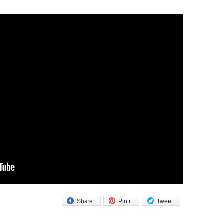
Share
Pin it
Tweet