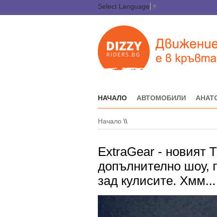
Select Language
▼
НАЧАЛО
АВТОМОБИЛИ
АНАТ
Начало
\\
ExtraGear - новият 
допълнително шоу, 
зад кулисите. Хмм...