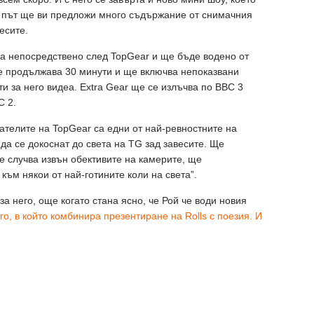
и път ще ви предложи много съдържание от снимачния
есите.
ца непосредствено след TopGear и ще бъде водено от
 продължава 30 минути и ще включва непоказвани
и за него видеа. Extra Gear ще се излъчва по BBC 3
C 2.
тателите на TopGear са едни от най-ревностните на
да се докоснат до света на TG зад завесите. Ще
се случва извън обективите на камерите, ще
ъм някои от най-готините коли на света”.
за него, още когато стана ясно, че Рой че води новия
о, в който комбинира презентиране на Rolls с поезия. И