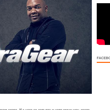
FACEB
сем скоро. И с него се завърта и ново мини шоу, което