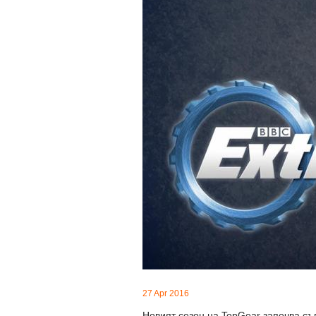
27 Apr 2016
Новият сезон на TopGear започва съв