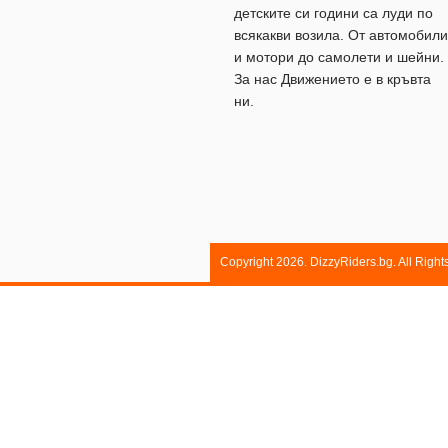
детските си години са луди по
всякакви возила. От автомобили
и мотори до самолети и шейни.
За нас Движението е в кръвта
ни.
Copyright 2026. DizzyRiders.bg. All Righ