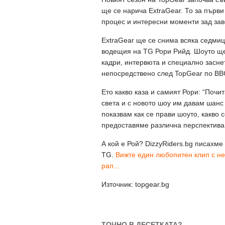
ще се нарича ExtraGear. То за първ
процес и интересни моменти зад зав
ExtraGear ще се снима всяка седми
водещия на TG Рори Рийд. Шоуто ще
кадри, интервюта и специално заснет
непосредствено след TopGear по BB
Ето какво каза и самият Рори: “Почи
света и с новото шоу им давам шанс 
показвам как се прави шоуто, какво 
предоставяме различна перспектива к
А кой е Рой? DizzyRiders.bg писахме 
TG.
Вижте един любопитен клип с нег
рап...
Източник: topgear.bg
ТОЧНО В ДЕСЕТКАТА?