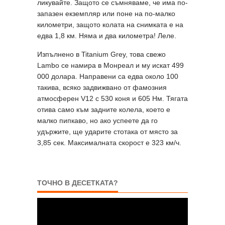
ликувайте. Защото се съмняваме, че има по-
запазен екземпляр или поне на по-малко
километри, защото колата на снимката е на
едва 1,8 км. Няма и два километра! Леле.
Изпълнено в Titanium Grey, това свежо
Lambo се намира в Монреал и му искат 499
000 долара. Направени са едва около 100
такива, всяко задвижвано от фамозния
атмосферен V12 с 530 коня и 605 Нм. Тягата
отива само към задните колела, което е
малко пипкаво, но ако успеете да го
удържите, ще ударите стотака от място за
3,85 сек. Максималната скорост е 323 км/ч.
ТОЧНО В ДЕСЕТКАТА?