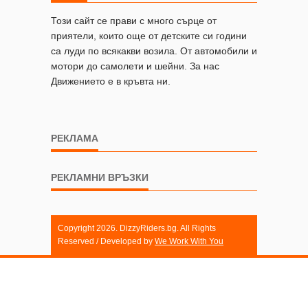
Този сайт се прави с много сърце от
приятели, които още от детските си години
са луди по всякакви возила. От автомобили и
мотори до самолети и шейни. За нас
Движението е в кръвта ни.
РЕКЛАМА
РЕКЛАМНИ ВРЪЗКИ
Copyright 2026. DizzyRiders.bg. All Rights
Reserved / Developed by
We Work With You