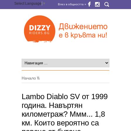
Select Language
▼
Влез в общността »
Начало
\\
Lambo Diablo SV от 1999
година. Навъртян
километраж? Ммм... 1,8
км. Които вероятно са