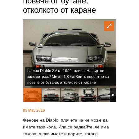
повече от бутане,
отколкото от каране
Lambo Diablo SV от 1999 година. Навъртян
километраж? Ммм... 1,8 км. Които вероятно са
повече от бутане, отколкото от каране
03 May 2016
Фенове на Diablo, плачете че не може да
имате тази кола. Или се радвайте, че има
такава, а ако имате и парите, тогава