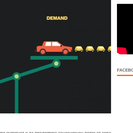
FACEB
упи интернет и да предизвика сензационен поток от хора