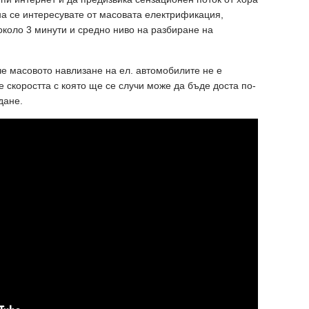
ина се интересувате от масовата електрификация,
около 3 минути и средно ниво на разбиране на
че масовото навлизане на ел. автомобилите не е
е скоростта с която ще се случи може да бъде доста по-
дане.