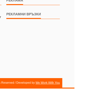
РЕКЛАМА
РЕКЛАМНИ ВРЪЗКИ
т
ts Reserved / Developed by
We Work With You