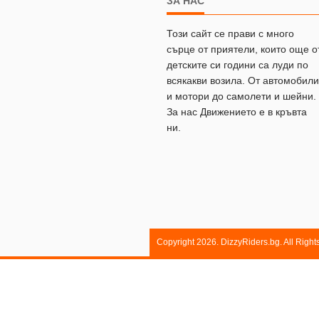
ЗА НАС
Този сайт се прави с много
сърце от приятели, които още о
детските си години са луди по
всякакви возила. От автомобили
и мотори до самолети и шейни.
За нас Движението е в кръвта
ни.
Copyright 2026. DizzyRiders.bg. All Righ