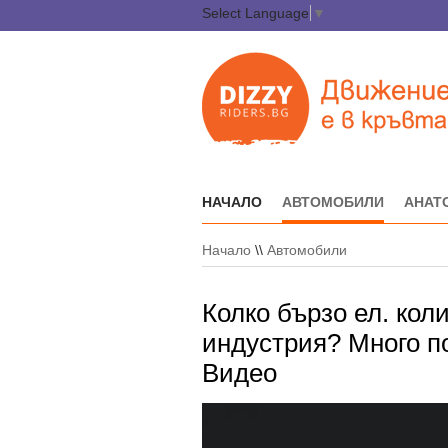
Select Language
▼
НАЧАЛО
АВТОМОБИЛИ
АНАТ
Начало
\\
Автомобили
Колко бързо ел. кол
индустрия? Много по
Видео