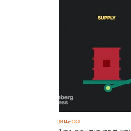
04 May 2016
Знаем, че това видео няма да изпоч