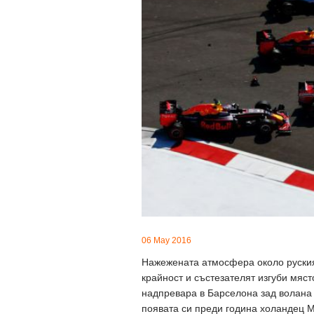
06 May 2016
Нажежената атмосфера около руския 
крайност и състезателят изгуби мяс
надпревара в Барселона зад волана
появата си преди година холандец М