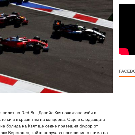
FACEB
пилот на Red Bull Данийл Квят очаквано изби в
тото си в първия тим на концерна. Още в следващата
 на болида на Квят ще седне правещия фурор от
акс Верстапен, който получава повишение от тима на