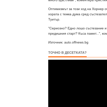
Оптимизмът за този ход на Хорнер об
хората с тежка дума сред състезате
Туитър.
"Сериозно? Едно лошо състезание и 
предишния старт? Къса памет...", ко
Източник: auto.offnews.bg
ТОЧНО В ДЕСЕТКАТА?