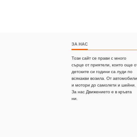
ЗА НАС
Този сайт се прави с много
сърце от приятели, които още о
детските си години са луди по
всякакви возила. От автомобили
и мотори до самолети и шейни.
За нас Движението е в кръвта
ни.