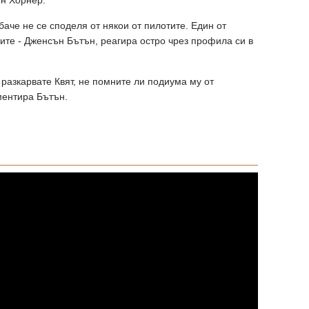
аче не се споделя от някои от пилотите. Един от
лите - Дженсън Бътън, реагира остро чрез профила си в
разкарвате Квят, не помните ли подиума му от
ментира Бътън.