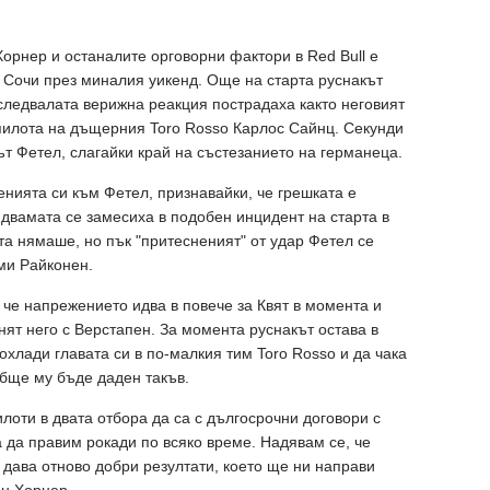
орнер и останалите орговорни фактори в Red Bull е
 Сочи през миналия уикенд. Още на старта руснакът
следвалата верижна реакция пострадаха както неговият
пилота на дъщерния Toro Rosso Карлос Сайнц. Секунди
ът Фетел, слагайки край на състезанието на германеца.
нията си към Фетел, признавайки, че грешката е
 двамата се замесиха в подобен инцидент на старта в
та нямаше, но пък "притесненият" от удар Фетел се
ими Райконен.
, че напрежението идва в повече за Квят в момента и
нят него с Верстапен. За момента руснакът остава в
охлади главата си в по-малкия тим Toro Rosso и да чака
обще му бъде даден такъв.
лоти в двата отбора да са с дългосрочни договори с
а да правим рокади по всяко време. Надявам се, че
 дава отново добри резултати, което ще ни направи
ян Хорнер.