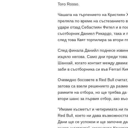
Toro Rosso.
Чашата на търпението на Кристиян Х
преляла по време на състезанието в
удари отзад Себастиян Фетел и в по
съотборник Даниел Рикардо, така и 
след това Квят торпилира за втори п
След финала Данийл поднесе извине
изцяло негова. Само дни преди това
Шанхай, когато контакт между двама
заби в съотборника си във Ferrari К
Очевидно босовете в Red Bull считат
затова са взели решението да разме
рамките на отбора, но ще трябва да 
втори шанс за първия отбор, ако въ
"Имаме късметът и четиримата ни пи
Red Bull, което ни дава възможностт
Дани ще се успокои и ще започне да
много щастливи", коментира Кристи