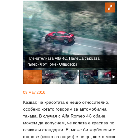
Пленителната Alfa 4C. Палеща сърцата
галерия от Томек Олшовски
09 May 2016
Казват, че красотата е нещо относително,
особено когато говорим за автомобилна
такава. В случая с Alfa Romeo 4C обаче,
можем да допуснем, че колата е красива по
всякакви стандарти. Е, може би карбоновите
фарове (които са опция) е нещо, което може