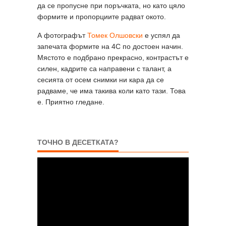
да се пропусне при поръчката, но като цяло
формите и пропорциите радват окото.
А фотографът
Томек Олшовски
е успял да
запечата формите на 4C по достоен начин.
Мястото е подбрано прекрасно, контрастът е
силен, кадрите са направени с талант, а
сесията от осем снимки ни кара да се
радваме, че има такива коли като тази. Това
е. Приятно гледане.
ТОЧНО В ДЕСЕТКАТА?