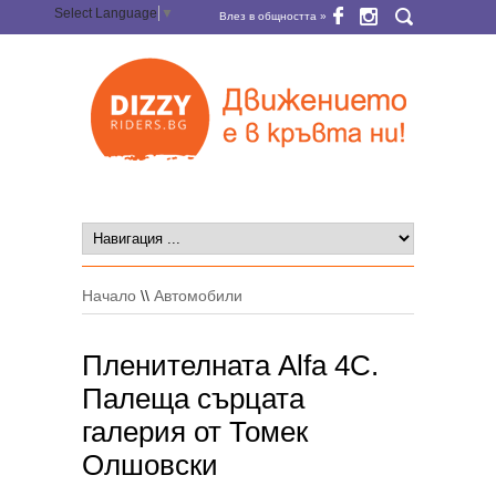
Select Language
▼
Влез в общността »
Начало
\\
Автомобили
Пленителната Alfa 4C.
Палеща сърцата
галерия от Томек
Олшовски