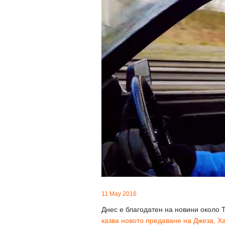
11 May 2016
Днес е благодатен на новини около 
казва новото предаване на Джеза, Х