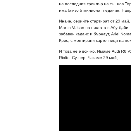
на последния треилър на т.н. нов To
има близо 5 милиона гледания. Нап
Иначе, серийте стартират от 29 май,
Martin Vulcan на пистата в Абу Даби,
забавен каданс и бърнаут, Ariel Noma
Крис, с монтирани картечници на по
И това не е всичко. Имаме Audi R8 V1
Rialto. Су-пер! Чакаме 29 май,