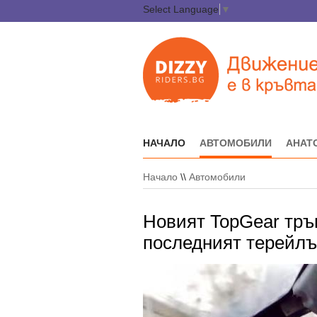
Select Language
▼
НАЧАЛО
АВТОМОБИЛИ
АНАТ
Начало
\\
Автомобили
Новият TopGear тръг
последният терейлър