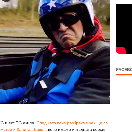
FACEB
TG и екс TG екипа.
След като вече разбрахме как ще се
амстер и Капитан Бавен
, вече имаме и пълната версия