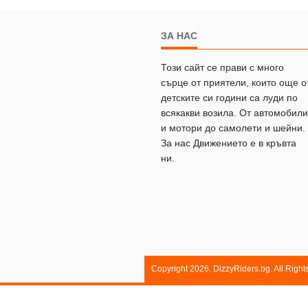
ЗА НАС
Този сайт се прави с много
сърце от приятели, които още о
детските си години са луди по
всякакви возила. От автомобили
и мотори до самолети и шейни.
За нас Движението е в кръвта
ни.
Copyright 2026. DizzyRiders.bg. All Righ