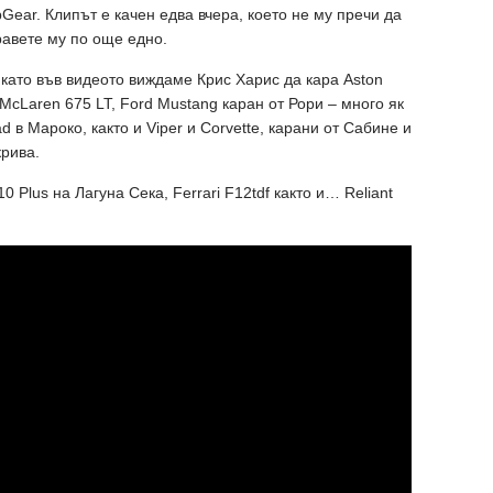
pGear. Клипът е качен едва вчера, което не му пречи да
равете му по още едно.
 като във видеото виждаме Крис Харис да кара Aston
 McLaren 675 LT, Ford Mustang каран от Рори – много як
d в Мароко, както и Viper и Corvette, карани от Сабине и
крива.
0 Plus на Лагуна Сека, Ferrari F12tdf както и… Reliant