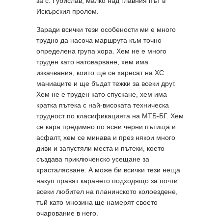
за с. Губислав, малко над главния път в
Искърския пролом.
Заради всички тези особености ми е много
трудно да насоча маршрута към точно
определена група хора. Хем не е много
труден като натоварване, хем има
изкачвания, които ще се харесат на ХС
маниаците и ще бъдат тежки за всеки друг.
Хем не е труден като спускане, хем има
кратка пътека с най-високата техническа
трудност по класификацията на МТБ-БГ. Хем
се кара предимно по ясни черни пътища и
асфалт, хем се минава и през някои много
диви и запустяли места и пътеки, което
създава приключенско усещане за
храсталясване. А може би всички тези неща
накуп правят карането подходящо за почти
всеки любител на планинското колоездене,
тъй като мнозина ще намерят своето
очарование в него.