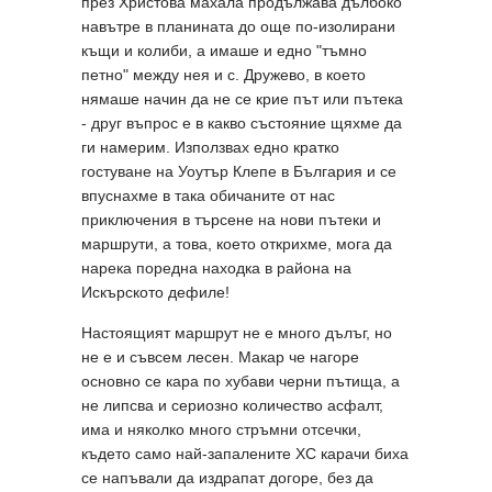
през Христова махала продължава дълбоко
навътре в планината до още по-изолирани
къщи и колиби, а имаше и едно "тъмно
петно" между нея и с. Дружево, в което
нямаше начин да не се крие път или пътека
- друг въпрос е в какво състояние щяхме да
ги намерим. Използвах едно кратко
гостуване на Уоутър Клепе в България и се
впуснахме в така обичаните от нас
приключения в търсене на нови пътеки и
маршрути, а това, което открихме, мога да
нарека поредна находка в района на
Искърското дефиле!
Настоящият маршрут не е много дълъг, но
не е и съвсем лесен. Макар че нагоре
основно се кара по хубави черни пътища, а
не липсва и сериозно количество асфалт,
има и няколко много стръмни отсечки,
където само най-запалените ХС карачи биха
се напъвали да издрапат догоре, без да