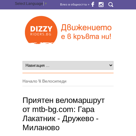
Select Language
▼
Влез в общността »
Начало
\\
Велосипеди
Приятен веломаршрут
от mtb-bg.com: Гара
Лакатник - Дружево -
Миланово