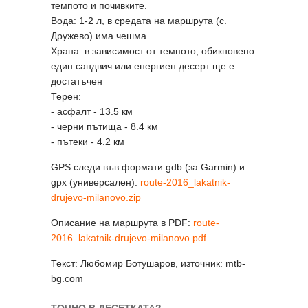
темпото и почивките.
Вода: 1-2 л, в средата на маршрута (с.
Дружево) има чешма.
Храна: в зависимост от темпото, обикновено
един сандвич или енергиен десерт ще е
достатъчен
Терен:
- асфалт - 13.5 км
- черни пътища - 8.4 км
- пътеки - 4.2 км
GPS следи във формати gdb (за Garmin) и
gpx (универсален):
route-2016_lakatnik-
drujevo-milanovo.zip
Описание на маршрута в PDF:
route-
2016_lakatnik-drujevo-milanovo.pdf
Текст: Любомир Ботушаров, източник: mtb-
bg.com
ТОЧНО В ДЕСЕТКАТА?