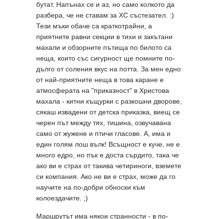
бутат. Напънах се и аз, но само колкото да
разбера, че не ставам за ХС състезател. :)
Тези мъки обаче са краткотрайни, а
приятните равни секции в тихи и закътани
махали и обзорните пътища по билото са
неща, които със сигурност ще помните по-
дълго от соления вкус на потта. За мен едно
от най-приятните неща в това каране е
атмосферата на "приказност" в Христова
махала - китни къщурки с разкошни дворове,
сякаш извадени от детска приказка, виещ се
черен път между тях, тишина, озвучавана
само от жужене и птичи гласове. А, има и
един голям лош вълк! Всъщност е куче, не е
много едро, но пък е доста сърдито, така че
ако ви е страх от такива четириноги, вземете
си компания. Ако не ви е страх, може да го
научите на по-добри обноски към
колоездачите. ;)
Маршрутът има някои странности - в по-