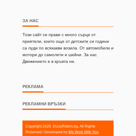
ЗА НАС
Този сайт се прави с много сърце от
приятели, които още от детските си години
са луди по всякакви возила. От автомобили и
мотори до самолети и шейни. За нас
Движението е в кръвта ни.
РЕКЛАМА
РЕКЛАМНИ ВРЪЗКИ
Copyright 2026. DizzyRiders.bg. All Rights
Reserved / Developed by
We Work With You