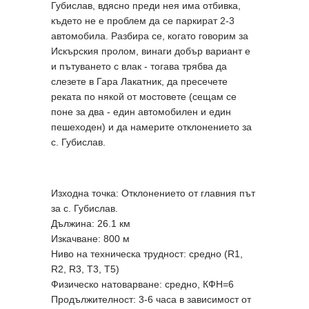
Губислав, вдясно преди нея има отбивка,
където не е проблем да се паркират 2-3
автомобила. Разбира се, когато говорим за
Искърския пролом, винаги добър вариант е
и пътуването с влак - тогава трябва да
слезете в Гара Лакатник, да пресечете
реката по някой от мостовете (сещам се
поне за два - един автомобилен и един
пешеходен) и да намерите отклонението за
с. Губислав.
Изходна точка: Отклонението от главния път
за с. Губислав.
Дължина: 26.1 км
Изкачване: 800 м
Ниво на техническа трудност: средно (R1,
R2, R3, T3, Т5)
Физическо натоварване: средно, КФН=6
Продължителност: 3-6 часа в зависимост от