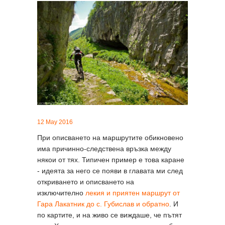
12 May 2016
При описването на маршрутите обикновено
има причинно-следствена връзка между
някои от тях. Типичен пример е това каране
- идеята за него се появи в главата ми след
откриването и описването на
изключително
лекия и приятен маршрут от
Гара Лакатник до с. Губислав и обратно
. И
по картите, и на живо се виждаше, че пътят