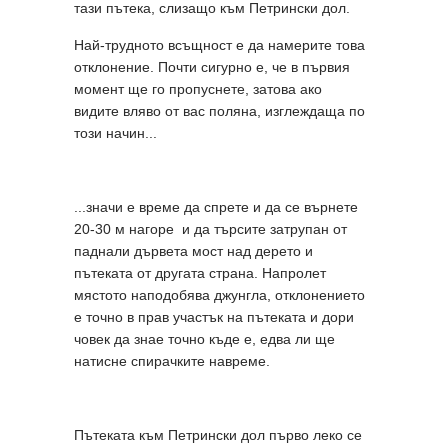
тази пътека, слизащо към Петрински дол.
Най-трудното всъщност е да намерите това
отклонение. Почти сигурно е, че в първия
момент ще го пропуснете, затова ако
видите вляво от вас поляна, изглеждаща по
този начин...
...значи е време да спрете и да се върнете
20-30 м нагоре и да търсите затрупан от
паднали дървета мост над дерето и
пътеката от другата страна. Напролет
мястото наподобява джунгла, отклонението
е точно в прав участък на пътеката и дори
човек да знае точно къде е, едва ли ще
натисне спирачките навреме.
Пътеката към Петрински дол първо леко се