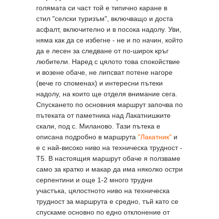
голямата си част той е типично каране в
стил "селски туризъм", включващо и доста
асфалт, включително и в посока надолу. Уви,
няма как да се избегне - не и по начин, който
да е лесен за следване от по-широк кръг
любители. Наред с цялото това спокойствие
и возене обаче, не липсват потене нагоре
(вече го споменах) и интересни пътеки
надолу, на които ще отделя внимание сега.
Спускането по основния маршрут започва по
пътеката от паметника над Лакатнишките
скали, под с. Миланово. Тази пътека е
описана подробно в маршрута
"Лакатник"
и
е с най-високо ниво на техническа трудност -
Т5. В настоящия маршрут обаче я ползваме
само за кратко и макар да има няколко остри
серпентини и още 1-2 много трудни
участъка, цялостното ниво на техническа
трудност за маршрута е средно, тъй като се
спускаме основно по едно отклонение от