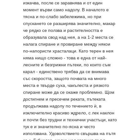
изкачва, после се заравнява и от един
момент върви само надолу. В началото е
тясна и по-слабо забележима, но при
спускането се разширява значително, макар
че рядко се ползва и растителността е
образувала свод над нея, а на 1-2 места се
налага спиране и провиране между някои
по-напористи храсталаци. Като терен в нея
няма нищо сложно - това е една от най-
лесните и безгрижни пътеки, по които съм
карал - единствено трябва да се внимава
със скоростта, защото почвата на много
места е твърде суха, чакълеста и рязкото
спиране може да се окаже проблемно. Щом
достигнем и пресечем реката, пътеката
продължава надолу по течението ѝ, в
изключително красиво ждрело, с лек наклон
и почти без трудни и технични участъци, като
тук е и значително по-ясна и често
използвана. Удоволствието свършва на пътя