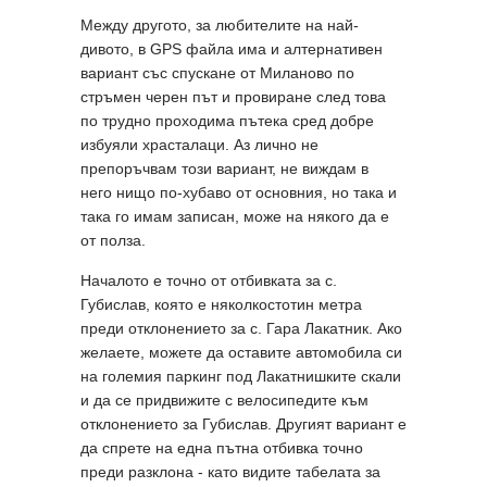
Между другото, за любителите на най-
дивото, в GPS файла има и алтернативен
вариант със спускане от Миланово по
стръмен черен път и провиране след това
по трудно проходима пътека сред добре
избуяли храсталаци. Аз лично не
препоръчвам този вариант, не виждам в
него нищо по-хубаво от основния, но така и
така го имам записан, може на някого да е
от полза.
Началото е точно от отбивката за с.
Губислав, която е няколкостотин метра
преди отклонението за с. Гара Лакатник. Ако
желаете, можете да оставите автомобила си
на големия паркинг под Лакатнишките скали
и да се придвижите с велосипедите към
отклонението за Губислав. Другият вариант е
да спрете на една пътна отбивка точно
преди разклона - като видите табелата за