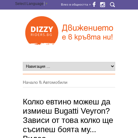
Select Language
▼
Влез в общността »
Начало
\\
Автомобили
Колко евтино можеш да
измиеш Bugatti Veyron?
Зависи от това колко ще
съсипеш боята му...