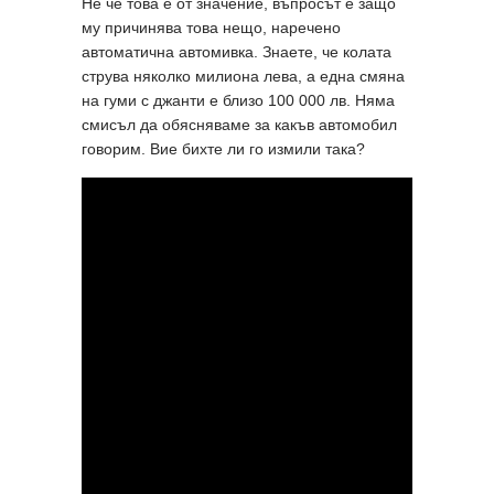
Не че това е от значение, въпросът е защо
му причинява това нещо, наречено
автоматична автомивка. Знаете, че колата
струва няколко милиона лева, а една смяна
на гуми с джанти е близо 100 000 лв. Няма
смисъл да обясняваме за какъв автомобил
говорим. Вие бихте ли го измили така?