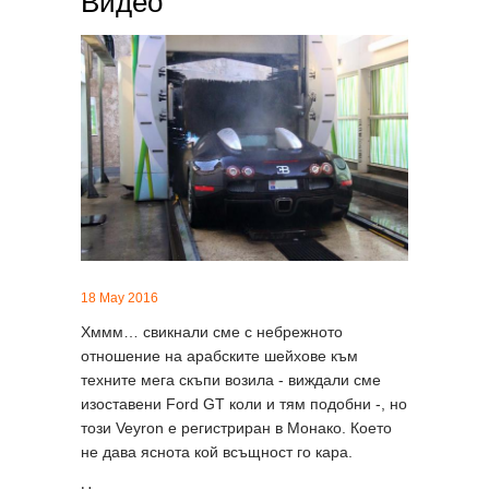
Видео
18 May 2016
Хммм… свикнали сме с небрежното
отношение на арабските шейхове към
техните мега скъпи возила - виждали сме
изоставени Ford GT коли и тям подобни -, но
този Veyron e регистриран в Монако. Което
не дава яснота кой всъщност го кара.