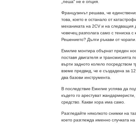
„пеша“ не е опция.
Французинът решава, че единствения
това, което е останало от катастро
механиката на 2CV и на следващия д
човечец разполага само с тениска с 
Решението? Дълги ръкави от чорап
Емилие монтира обърнат преден носа
поставя двигателя и трансмисията п
върти задното колело посредством т
вземе предвид, че е създадена за 12
два базови инструмента.
В последствие Емилие успява да под
където го арестуват жандармеристи
средство. Какви хора има само.
Разгледайте няколкото снимки на таз
което разглежда именно случката на