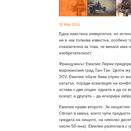
20 May 2016
Една наистина невероятна, но истинск
не е чак толкова известна, особено т
показателна за това, че винаги има 
изобретателност.
Французинът Емилие Лиреи предприе
мароканския град Тан-Тан. Целта му
2CV. Емилие обаче бива спрян от вое
нататък, поради ескалация на конфл
остава с две опции: едната е да се 
ескорт, а другата – да игнорира забр
Емилие прави второто. За нещастие 
Citroen в камък, което чупи преднот
средата на нищото, на няколко десе
около 50-ина). Емилие разполага с х