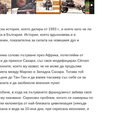
а история, която датира от 1993 г., и която като че ли
ук в България. История, която вдъхновява и е
начин, показателна за силата на човешкия дух и
ма солово пътуване през Африка, потегляйки от
 е да прекоси Сахара, със своя модифициран Citroen
нните, които му казват, че не може да продължи
икта между Мароко и Западна Сахара. Тогава той
върне до Тан-Тан и да вземе пасажер със себе си за
аната и да заобиколи военния пункт.
обаче, в хода на пътуването французинът забива своя
о му окачване. Сериозен проблем, когато се намираш по
тки километра от най-близката цивилизация (някъде
рана и вода за 10-ина дни, при сериозна икономия, и