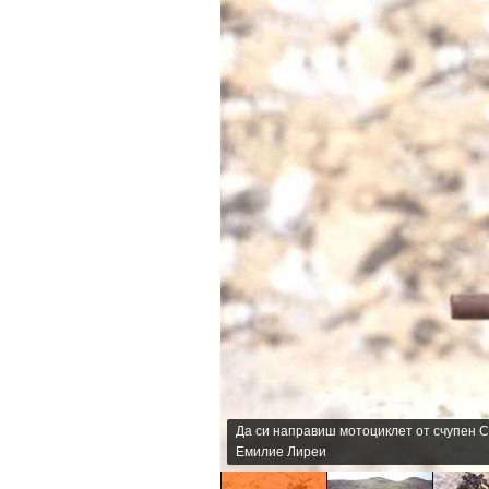
Да си направиш мотоциклет от счупен C
Емилие Лиреи