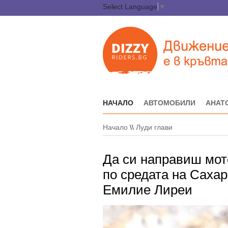
Select Language
▼
НАЧАЛО
АВТОМОБИЛИ
АНАТ
Начало
\\
Луди глави
Да си направиш мото
по средата на Сахар
Емилие Лиреи