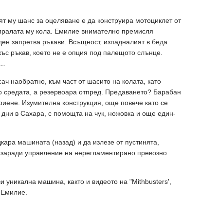
т му шанс за оцеляване е да конструира мотоциклет от
фиралата му кола. Емилие внимателно премисля
ен запретва ръкави. Всъщност, изпадналият в беда
къс ръкав, което не е опция под палещото слънце.
и…
ч наобратно, към част от шасито на колата, като
о средата, а резервоара отпред. Предаването? Барабан
риене. Изумителна конструкция, още повече като се
 дни в Сахара, с помощта на чук, ножовка и още един-
кара машината (назад) и да излезе от пустинята,
, заради управление на нерегламентирано превозно
и уникална машина, както и видеото на "Mithbusters',
 Емилие.