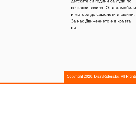
детските си години са луди по
всякакви возила. От автомобили
и мотори до самолети и шейни.
За нас Движението е в кръвта
ни.
Copyright 2026. DizzyRiders.bg. All Righ