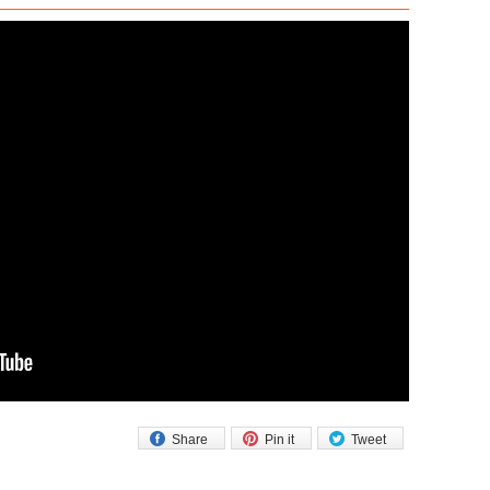
Share
Pin it
Tweet