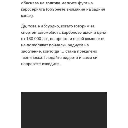
обяснява не толкова малките фуги на
каросерията (обърнете внимание на задния
капак).
Да, това е абсурдно, когато говорим за
спортен автомобил с карбоново шаси и цена
от 130 000 лв., но просто и някой композити
не позволяват по-малки радиуси на
заобление, които да…, стана прекалено
технически. Гледайте видеото и сами си
направете извoдите.