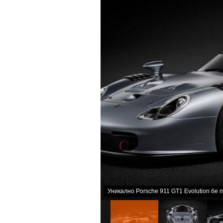
Уникално Porsche 911 GT1 Evolution бе п