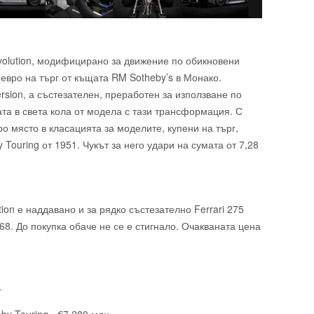
volution, модифицирано за движение по обикновени
евро на търг от къщата RM Sotheby’s в Монако.
rsion, а състезателен, преработен за използване по
ата в света кола от модела с тази трансформация. С
о място в класацията за моделите, купени на търг,
y Touring от 1951. Чукът за него удари на сумата от 7,28
ion е наддавано и за рядко състезателно Ferrari 275
968. До покупка обаче не се е стигнало. Очакваната цена
г
 by Touring - €7,280 млн.