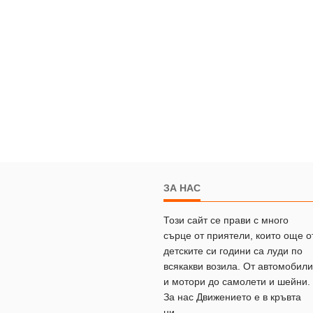
ЗА НАС
Този сайт се прави с много
сърце от приятели, които още о
детските си години са луди по
всякакви возила. От автомобили
и мотори до самолети и шейни.
За нас Движението е в кръвта
ни.