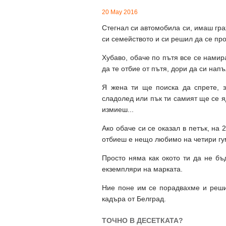
20 May 2016
Стегнал си автомобила си, имаш гра
си семейството и си решил да се про
Хубаво, обаче по пътя все се намир
да те отбие от пътя, дори да си нап
Я жена ти ще поиска да спрете, з
сладолед или пък ти самият ще се я
измиеш...
Ако обаче си се оказал в петък, на
отбиеш е нещо любимо на четири гу
Просто няма как окото ти да не б
екземпляри на марката.
Ние поне им се порадвахме и реши
кадъра от Белград.
ТОЧНО В ДЕСЕТКАТА?