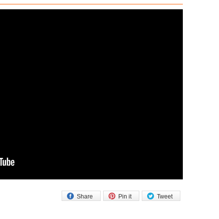
Share
Pin it
Tweet