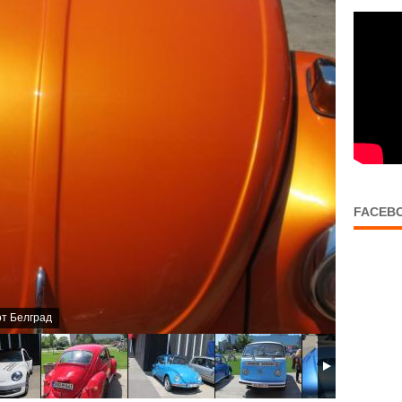
FACEB
от Белград