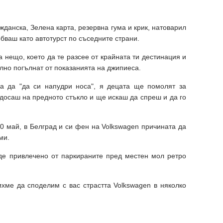
жданска, Зелена карта, резервна гума и крик, натоварил
бваш като автотурст по съседните страни.
а нещо, което да те разсее от крайната ти дестинация и
ълно погълнат от показанията на джипиеса.
а да "да си напудри носа", я децата ще помолят за
досаш на предното стъкло и ще искаш да спреш и да го
 20 май, в Белград и си фен на Volkswagen причината да
ми.
ъде привлечено от паркираните пред местен мол ретро
хме да споделим с вас страстта Volkswagen в няколко