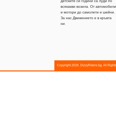
детските си години са луди по
всякакви возила. От автомобили
и мотори до самолети и шейни.
За нас Движението е в кръвта
ни.
Copyright 2026. DizzyRiders.bg. All Righ