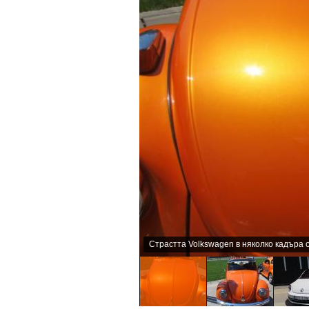
Страстта Volkswagen в няколко кадъра 