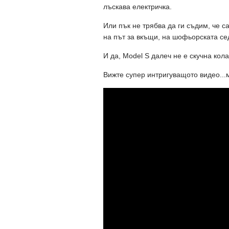
лъскава електричка.
Или пък не трябва да ги съдим, че 
на път за вкъщи, на шофьорската се
И да, Model S далеч не е скучна кол
Вижте супер интригуващото видео...