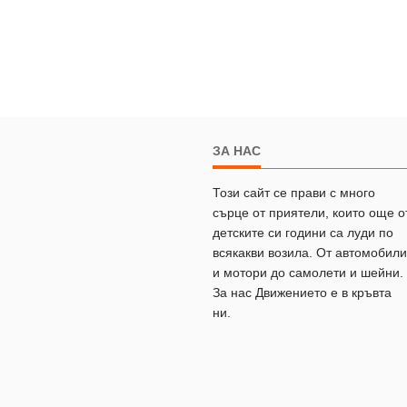
ЗА НАС
Този сайт се прави с много
сърце от приятели, които още о
детските си години са луди по
всякакви возила. От автомобили
и мотори до самолети и шейни.
За нас Движението е в кръвта
ни.