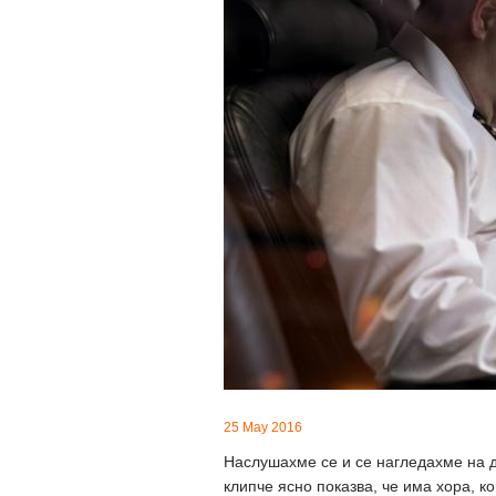
25 May 2016
Наслушахме се и се нагледахме на до
клипче ясно показва, че има хора, к