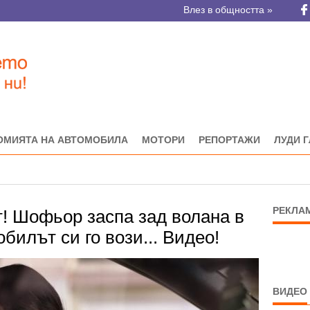
Влез в общността »
ОМИЯТА НА АВТОМОБИЛА
МОТОРИ
РЕПОРТАЖИ
ЛУДИ 
РЕКЛА
т! Шофьор заспа зад волана в
билът си го вози... Видео!
ВИДЕО