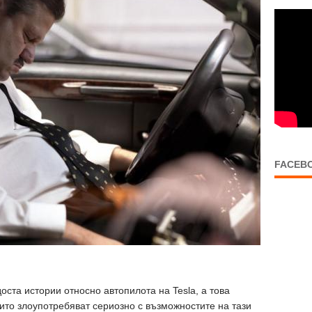
FACEB
ста истории относно автопилота на Tesla, а това
оито злоупотребяват сериозно с възможностите на тази