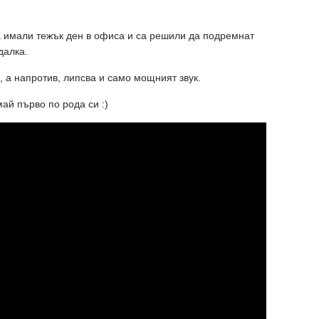
са имали тежък ден в офиса и са решили да подремнат
далка.
а, а напротив, липсва и само мощният звук.
май първо по рода си :)