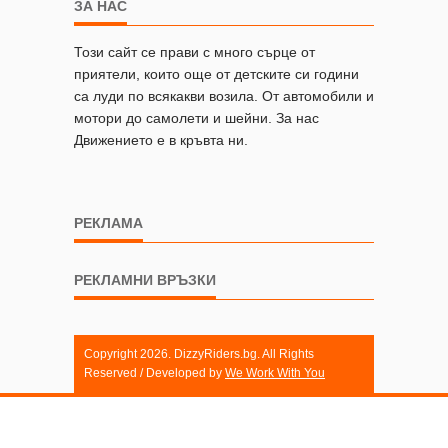
ЗА НАС
Този сайт се прави с много сърце от
приятели, които още от детските си години
са луди по всякакви возила. От автомобили и
мотори до самолети и шейни. За нас
Движението е в кръвта ни.
РЕКЛАМА
РЕКЛАМНИ ВРЪЗКИ
Copyright 2026. DizzyRiders.bg. All Rights
Reserved / Developed by
We Work With You