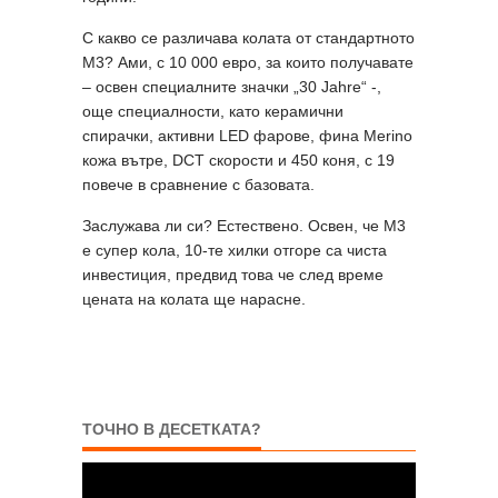
С какво се различава колата от стандартното
M3? Ами, с 10 000 евро, за които получавате
– освен специалните значки „30 Jahre“ -,
още специалности, като керамични
спирачки, активни LED фарове, фина Merino
кожа вътре, DCT скорости и 450 коня, с 19
повече в сравнение с базовата.
Заслужава ли си? Естествено. Освен, че M3
е супер кола, 10-те хилки отгоре са чиста
инвестиция, предвид това че след време
цената на колата ще нарасне.
ТОЧНО В ДЕСЕТКАТА?