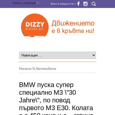
Select Language
▼
Влез в общността »
Начало
\\
Автомобили
BMW пуска супер
специално M3 \"30
Jahre\", по повод
първото M3 E30. Колата