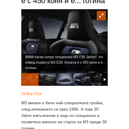
е с 450 коня и е... готина
BMW пуска супер специално M3 \"30 Jahre\", по
повод първото M3 E30. Колата е с 450 коня и е...
готина
29 May 2016
М3 винаги е било най-специалната тройка,
след излизането си през 1986. А това 30
Jahre изпълнение е още по-специално и
посветено именно на старта на M3 преди 30
години.