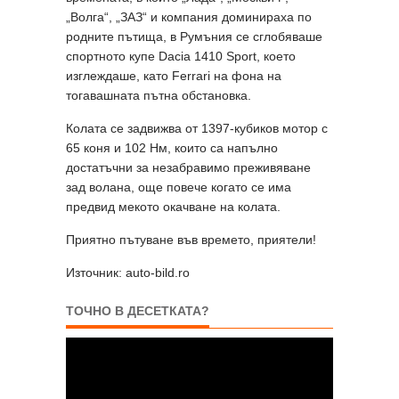
„Волга“, „ЗАЗ“ и компания доминираха по
родните пътища, в Румъния се сглобяваше
спортното купе Dacia 1410 Sport, което
изглеждаше, като Ferrari на фона на
тогавашната пътна обстановка.
Колата се задвижва от 1397-кубиков мотор с
65 коня и 102 Нм, които са напълно
достатъчни за незабравимо преживяване
зад волана, още повече когато се има
предвид мекото окачване на колата.
Приятно пътуване във времето, приятели!
Източник: auto-bild.ro
ТОЧНО В ДЕСЕТКАТА?