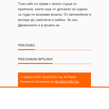
Този сайт се прави с много сърце от
приятели, които още от детските си години
са луди по всякакви возила. От автомобили и
мотори до самолети и шейни. За нас
Движението е в кръвта ни.
РЕКЛАМА
РЕКЛАМНИ ВРЪЗКИ
Copyright 2026. DizzyRiders.bg. All Rights
Reserved / Developed by
We Work With You