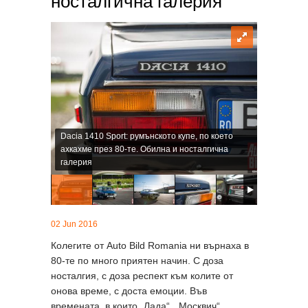
носталгична галерия
Dacia 1410 Sport: румънското купе, по което
ахкахме през 80-те. Обилна и носталгична
галерия
02 Jun 2016
Колегите от Auto Bild Romania ни върнаха в
80-те по много приятен начин. С доза
носталгия, с доза респект към колите от
онова време, с доста емоции. Във
времената, в които „Лада“, „Москвич“,