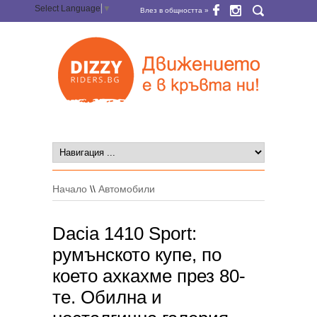
Select Language
▼
Влез в общността »
Начало
\\
Автомобили
Dacia 1410 Sport:
румънското купе, по
което ахкахме през 80-
те. Обилна и