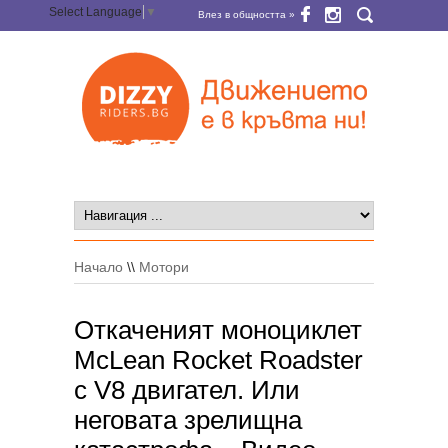
Select Language
▼
Влез в общността »
Начало
\\
Мотори
Откаченият моноциклет
McLean Rocket Roadster
с V8 двигател. Или
неговата зрелищна