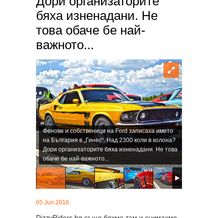
Дори организаторите
бяха изненадани. Не
това обаче бе най-
важното...
Фенове и собственици на Ford записаха името
на България в „Гинес“. Над 2300 коли в колона?
Дори организаторите бяха изненадани. Не това
обаче бе най-важното...
05 Jun 2016
DizzyRiders.bg също бяхме там и снимахме.