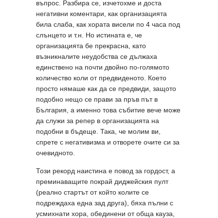
въпрос. Разбира се, изчетохме и доста
негативни коментари, как организацията
била слаба, как хората висели по 4 часа под
слънцето и т.н. Но истината е, че
организацията бе прекрасна, като
възникналите неудобства се дължаха
единствено на почти двойно по-голямото
количество коли от предвиденото. Което
просто нямаше как да се предвиди, защото
подобно нещо се прави за пръв път в
България, а именно това събитие вече може
да служи за репер в организацията на
подобни в бъдеще. Така, че молим ви,
спрете с негативизма и отворете очите си за
очевидното.
Този рекорд наистина е повод за гордост, а
преминаващите покрай диджейския пулт
(реално стартът от който колите се
подреждаха една зад друга), бяха пълни с
усмихнати хора, обединени от обща кауза,