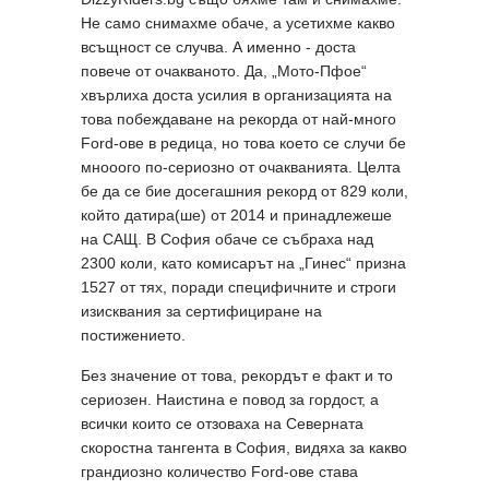
Не само снимахме обаче, а усетихме какво
всъщност се случва. А именно - доста
повече от очакваното. Да, „Мото-Пфое“
хвърлиха доста усилия в организацията на
това побеждаване на рекорда от най-много
Ford-ове в редица, но това което се случи бе
мнооого по-сериозно от очакванията. Целта
бе да се бие досегашния рекорд от 829 коли,
който датира(ше) от 2014 и принадлежеше
на САЩ. В София обаче се събраха над
2300 коли, като комисарът на „Гинес“ призна
1527 от тях, поради специфичните и строги
изисквания за сертифициране на
постижението.
Без значение от това, рекордът е факт и то
сериозен. Наистина е повод за гордост, а
всички които се отзоваха на Северната
скоростна тангента в София, видяха за какво
грандиозно количество Ford-ове става