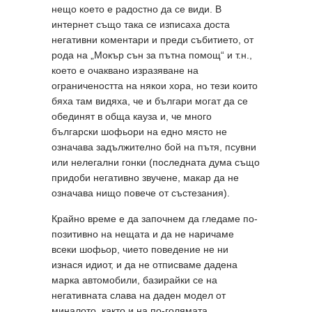
нещо което е радостно да се види. В
интернет също така се изписаха доста
негативни коментари и преди събитието, от
рода на „Мокър сън за пътна помощ“ и т.н.,
което е очаквано изразяване на
ограничеността на някои хора, но тези които
бяха там видяха, че и българи могат да се
обединят в обща кауза и, че много
български шофьори на едно място не
означава задължително бой на пътя, псувни
или нелегални гонки (последната дума също
придоби негативно звучене, макар да не
означава нищо повече от състезания).
Крайно време е да започнем да гледаме по-
позитивно на нещата и да не наричаме
всеки шофьор, чието поведение не ни
изнася идиот, и да не отписваме дадена
марка автомобили, базирайки се на
негативната слава на даден модел от
миналото, както и на по-голямата