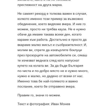
престижност на друга марка.
Не самият рекорд е толкова важен в случая,
колкото именно този пример за възможно
обединение, което видяхме вчера. И ние го
можем, просто ни трябва кауза. Не е нужно
обаче да имаме такава всеки ден, когато
караме към работа. Достатъчно е просто да
вкараме малко мисъл и съобразителност. И,
молим ви, спрете да изхвърляте боклуци
през прозорците на автомобилите си, сякаш
те изчезват веднага след като напуснат
купето на колата ви. За да бъде България
по-чиста и по-добро място не е нужно много,
нужно е малко, но дадено от всеки от нас.
Именно това бе най-голямото и важно
послание, което бе отправено вчера.
Правим го, значи го можем.
Текст и фотография: Иван Монев