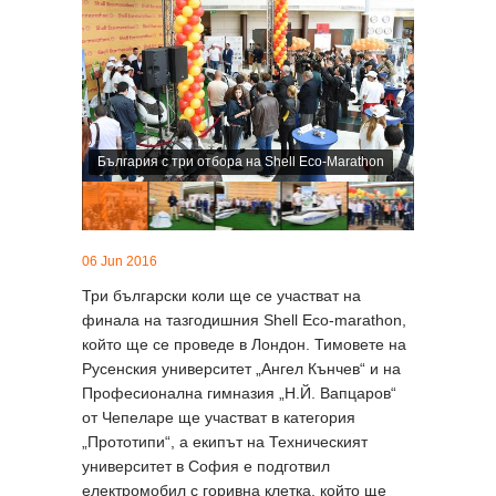
България с три отбора на Shell Eco-Marathon
06 Jun 2016
Три български коли ще се участват на
финала на тазгодишния Shell Eco-marathon,
който ще се проведе в Лондон. Тимовете на
Русенския университет „Ангел Кънчев“ и на
Професионална гимназия „Н.Й. Вапцаров“
от Чепеларе ще участват в категория
„Прототипи“, а екипът на Техническият
университет в София е подготвил
електромобил с горивна клетка, който ще