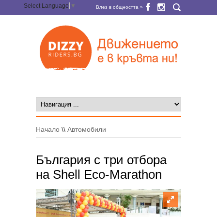
Select Language
▼
Влез в общността »
Начало
\\
Автомобили
България с три отбора
на Shell Eco-Marathon