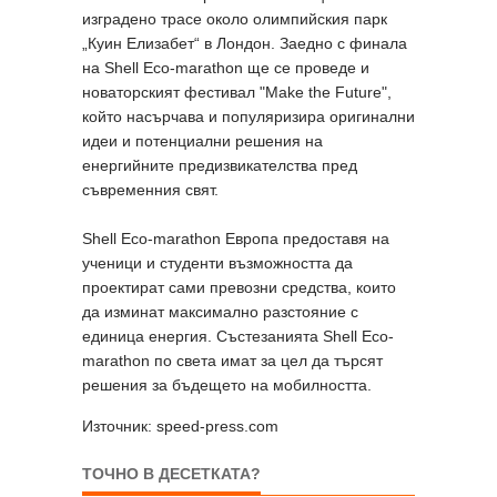
изградено трасе около олимпийския парк
„Куин Елизабет“ в Лондон. Заедно с финала
на Shell Eco-marathon ще се проведе и
новаторският фестивал "Make the Future",
който насърчава и популяризира оригинални
идеи и потенциални решения на
енергийните предизвикателства пред
съвременния свят.
Shell Eco-marathon Европа предоставя на
ученици и студенти възможността да
проектират сами превозни средства, които
да изминат максимално разстояние с
единица енергия. Състезанията Shell Eco-
marathon по света имат за цел да търсят
решения за бъдещето на мобилността.
Източник: speed-press.com
ТОЧНО В ДЕСЕТКАТА?