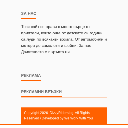
ЗА НАС
Този сайт се прави с много сърце от
приятели, които още от детските си години
са луди по всякакви возила. От автомобили и
мотори до самолети и шейни. За нас
Движението е в кръвта ни.
РЕКЛАМА
РЕКЛАМНИ ВРЪЗКИ
Copyright 2026. DizzyRiders.bg. All Rights
Reserved / Developed by
We Work With You