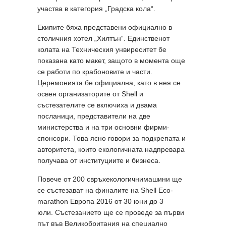
участва в категория „Градска кола“.
Екипите бяха представени официално в
столичния хотел „Хилтън“. Единственот
колата на Техническия унвиреситет бе
показана като макет, защото в момента още
се работи по крабоновите и части.
Церемонията бе официална, като в нея се
освен организаторите от Shell и
състезателите се включиха и двама
посланици, представители на две
министерства и на три основни фирми-
спонсори. Това ясно говори за подкрепата и
авторитета, които екологичната надпревара
получава от институциите и бизнеса.
Повече от 200 свръхекологичнимашини ще
се състезават на финалите на Shell Eco-
marathon Европа 2016 от 30 юни до 3
юли. Състезанието ще се проведе за първи
път във Великобритания на специално