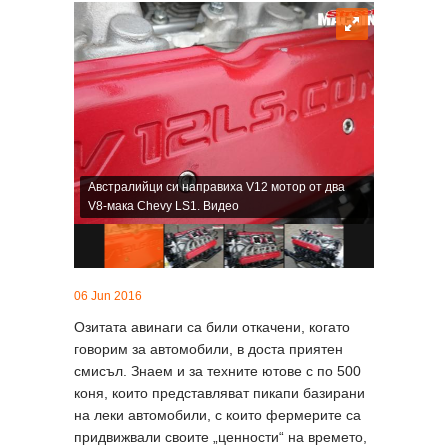
Австралийци си направиха V12 мотор от два
V8-мака Chevy LS1. Видео
06 Jun 2016
Озитата авинаги са били откачени, когато
говорим за автомобили, в доста приятен
смисъл. Знаем и за техните ютове с по 500
коня, които представляват пикапи базирани
на леки автомобили, с които фермерите са
придвижвали своите „ценности“ на времето,