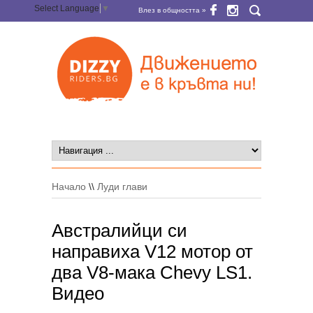
Select Language
▼
Влез в общността »
Начало
\\
Луди глави
Австралийци си
направиха V12 мотор от
два V8-мака Chevy LS1.
Видео