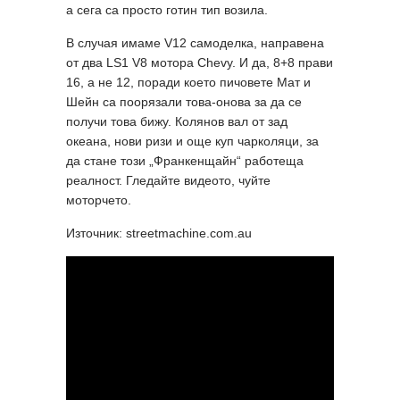
а сега са просто готин тип возила.
В случая имаме V12 самоделка, направена
от два LS1 V8 мотора Chevy. И да, 8+8 прави
16, а не 12, поради което пичовете Мат и
Шейн са поорязали това-онова за да се
получи това бижу. Колянов вал от зад
океана, нови ризи и още куп чарколяци, за
да стане този „Франкенщайн“ работеща
реалност. Гледайте видеото, чуйте
моторчето.
Източник: streetmachine.com.au