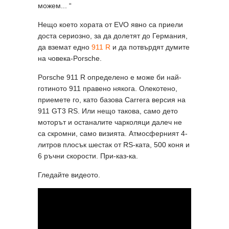
можем... “
Нещо което хората от EVO явно са приели
доста сериозно, за да долетят до Германия,
да вземат едно
911 R
и да потвърдят думите
на човека-Porsche.
Porsche 911 R определено е може би най-
готиното 911 правено някога. Олекотено,
приемете го, като базова Carrera версия на
911 GT3 RS. Или нещо такова, само дето
моторът и останалите чарколяци далеч не
са скромни, само визията. Атмосферният 4-
литров плосък шестак от RS-ката, 500 коня и
6 ръчни скорости. При-каз-ка.
Гледайте видеото.