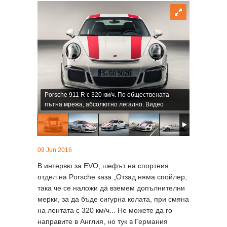
Porsche 911 R с 320 км/ч. По обществената
пътна мрежа, абсолютно легално. Видео
09 Jun 2016
В интервю за EVO, шефът на спортния
отдел на Porsche каза „Отзад няма спойлер,
така че се наложи да вземем допълнителни
мерки, за да бъде сигурна колата, при смяна
на лентата с 320 км/ч... Не можете да го
направите в Англия, но тук в Германия