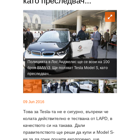
като преследвач...
Полицията в Лос Анджелис ще се вози на 100
броя BMW i3. Ще ползват Tesla Model S, като
преследвач...
09 Jun 2016
Това за Tesla-та не е сигурно, въпреки че
колата действително е тествана от LAPD, в
качеството си на такава. Дали
правителството ще реши да купи и Model S-
ки за да гони лошите екологично, ще