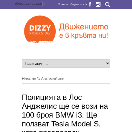
Select Language
▼
Влез в общността »
Начало
\\
Автомобили
Полицията в Лос
Анджелис ще се вози на
100 броя BMW i3. Ще
ползват Tesla Model S,