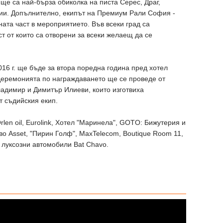
ще са най-бърза обиколка на писта Серес, Драг,
ции. Допълнително, екипът на Премиум Рали София -
ната част в мероприятието. Във всеки град са
т от които са отворени за всеки желаещ да се
6 г. ще бъде за втора поредна година пред хотел
 Церемонията по награждаването ще се проведе от
адимир и Димитър Илиеви, които изготвиха
т съдийския екип.
rlen oil, Eurolink, Хотел "Маринела", GOTO: Бижутерия и
о Asset, "Пирин Голф", MaxTelecom, Boutique Room 11,
 луксозни автомобили Bat Chavo.