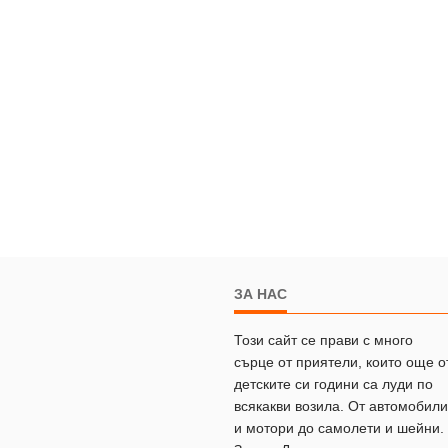
ЗА НАС
Този сайт се прави с много
сърце от приятели, които още о
детските си години са луди по
всякакви возила. От автомобили
и мотори до самолети и шейни.