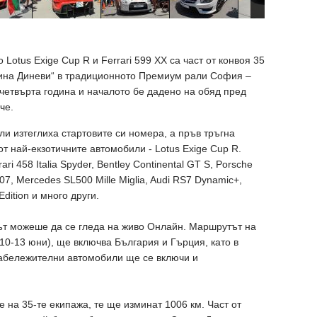
Lotus Exige Cup R и Ferrari 599 XX са част от конвоя 35
арина Диневи“ в традиционното Премиум рали София –
 четвърта година и началото бе дадено на обяд пред
че.
ли изтеглиха стартовите си номера, а пръв тръгна
 от най-екзотичните автомобили - Lotus Exige Cup R.
i 458 Italia Spyder, Bentley Continental GT S, Porsche
Z07, Mercedes SL500 Mille Miglia, Audi RS7 Dynamic+,
Edition и много други.
ът можеше да се гледа на живо Онлайн. Маршрутът на
0-13 юни), ще включва България и Гърция, като в
забележителни автомобили ще се включи и
 на 35-те екипажа, те ще изминат 1006 км. Част от