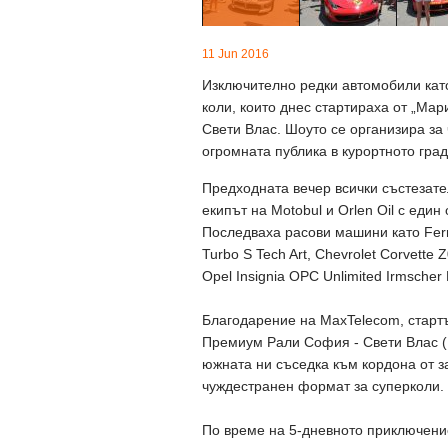
11 Jun 2016
Изключително редки автомобили като 
коли, които днес стартираха от „М
Свети Влас. Шоуто се организира за
огромната публика в курортното град
Предходната вечер всички състезате
екипът на Motobul и Orlen Oil с един
Последваха расови машини като Ferrar
Turbo S Tech Art, Chevrolet Corvette 
Opel Insignia OPC Unlimited Irmscher 
Благодарение на MaxTelecom, старт
Премиум Рали София - Свети Влас (1
южната ни съседка към кордона от 
чуждестранен формат за суперколи.
По време на 5-дневното приключение