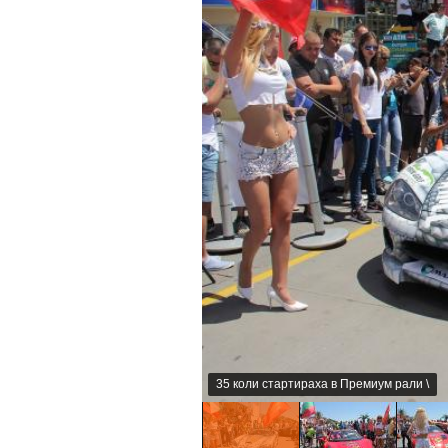
35 коли стартираха в Премиум рали \