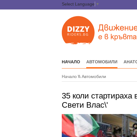
Select Language
▼
НАЧАЛО
АВТОМОБИЛИ
АНАТ
Начало
\\
Автомобили
35 коли стартираха
Свети Влас\'