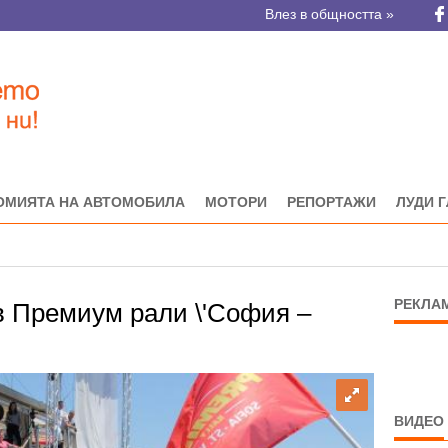
Влез в общността »
ОМИЯТА НА АВТОМОБИЛА
МОТОРИ
РЕПОРТАЖИ
ЛУДИ 
РЕКЛА
 в Премиум рали \'София –
ВИДЕО