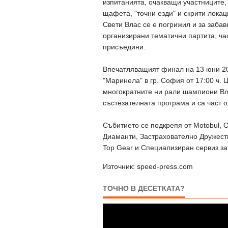
изпитанията, очакващи участниците, 
щафета, "точни езди" и скрити лока
Свети Влас се е погрижил и за забав
организирани тематични партита, час
присъедини.
Впечатляващият финал на 13 юни 201
"Маринела" в гр. София от 17:00 ч.
многократните ни рали шампиони Вл
състезателната програма и са част о
Събитието се подкрепя от Motobul, O
Диаманти, Застрахователно Дружеств
Top Gear и Специализиран сервиз за
Източник: speed-press.com
ТОЧНО В ДЕСЕТКАТА?