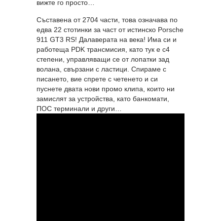
вижте го просто…
Съставена от 2704 части, това означава по
едва 22 стотинки за част от истинско Porsche
911 GT3 RS! Далаверата на века! Има си и
работеща PDK трансмисия, като тук е с4
степени, управляващи се от лопатки зад
волана, свързани с ластици. Спираме с
писането, вие спрете с четенето и си
пуснете двата нови промо клипа, които ни
замислят за устройства, като банкомати,
ПОС терминали и други…