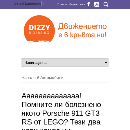
Select Language
▼
Влез в общността »
Начало
\\
Автомобили
Аааааааааааааа!
Помните ли болезнено
якото Porsche 911 GT3
RS от LEGO? Тези два