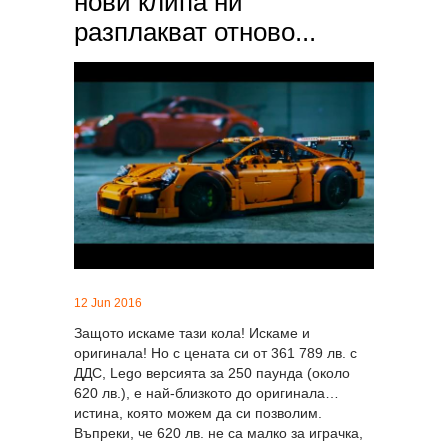
нови клипа ни
разплакват отново...
12 Jun 2016
Защото искаме тази кола! Искаме и
оригинала! Но с цената си от 361 789 лв. с
ДДС, Lego версията за 250 паунда (около
620 лв.), е най-близкото до оригинала…
истина, която можем да си позволим.
Въпреки, че 620 лв. не са малко за играчка,