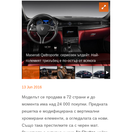
Maserati Qattroporte: сериозен ъпдейт. Най-
големият тризъбец е по-остър от всякога
13 Jun 2016
Моделът се продава в 72 страни и до
момента има над 24 000 покупки. Предната
решетка е модифицирана с вертикални
хромирани елементи, а огледалата са нови.
Също така престилките са с черен мат.
Решетката е активна и има Air Shutter, който