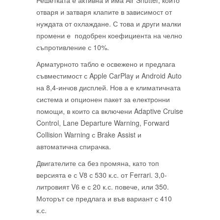
отваря и затваря клапите в зависимост от
нуждата от охлаждане. С това и други малки
промени е подобрен коефициента на челно
съпротивление с 10%.
Арматурното табло е освежено и предлага
съвместимост с Apple CarPlay и Android Auto
на 8,4-инчов дисплей. Нов а е климатичната
система и опционен пакет за електронни
помощи, в които са включени Adaptive Cruise
Control, Lane Departure Warning, Forward
Collision Warning с Brake Assist и
автоматична спирачка.
Двигателите са без промяна, като топ
версията е с V8 с 530 к.с. от Ferrari. 3,0-
литровият V6 е с 20 к.с. повече, или 350.
Моторът се предлага и във вариант с 410
к.с.