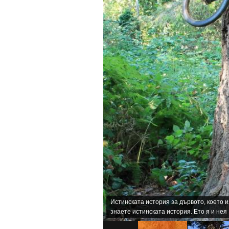
Истинската история за дървото, което и
знаете истинската история. Ето я и нея