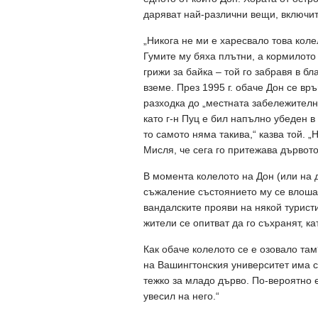
даряват най-различни вещи, включи
„Никога не ми е харесвало това колел
Гумите му бяха плътни, а кормилото
грижи за байка – той го забравя в бл
вземе. През 1995 г. обаче Дон се вр
разходка до „местната забележително
като г-н Пуц е бил напълно убеден в 
то самото няма такива,“ казва той. „
Мисля, че сега го притежава дървото
В момента колелото на Дон (или на д
съжаление състоянието му се влошав
вандалските прояви на някой турист
жители се опитват да го съхранят, к
Как обаче колелото се е озовало та
на Вашингтонския университет има с
тежко за младо дърво. По-вероятно е
увесил на него.“