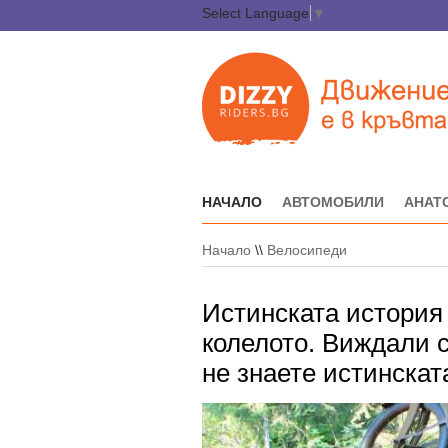
Select Language
▼
НАЧАЛО
АВТОМОБИЛИ
АНАТ
Начало
\\
Велосипеди
Истинската история 
колелото. Виждали с
не знаете истинскат