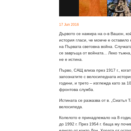
17 Jun 2016
Дървото се намира на о-в Вашон, ко
история гласи, че момче е оставило
на Първата световна война. Случката
се завръща от войната... Леко тъжна,
не е истина.
Първо, САЩ влиза през 1917 г., кога
запознатите с велосипедната история
години, и трето – изглежда като за 
фронтова служба.
Истината се разказва от в. „Сиатъл 
велосипеда.
Колелото е принадлежало на 8-годиш
до 1992 г. През 1954 г. баща му почи
едното от които Дон. Хората от остр