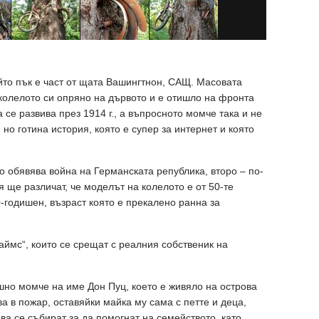
йто пък е част от щата Вашингтнон, САЩ. Масовата
 колелото си опряно на дървото и е отишло на фронта
 се развива през 1914 г., а въпросното момче така и не
 но готина история, която е супер за интернет и която
то обявява война на Германската република, второ – по-
 ще различат, че моделът на колелото е от 50-те
10-годишен, възраст която е прекалено ранна за
Таймс“, които се срещат с реалния собственик на
но момче на име Дон Пуц, което е живяло на острова
ва в пожар, оставяйки майка му сама с петте и деца,
ова се събират за да помогнат на семейството, като