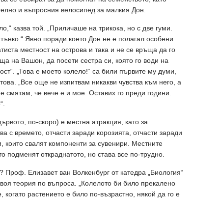
телно и въпросния велосипед за малкия Дон.
о,“ казва той. „Приличаше на трикока, но с две гуми.
 тънко.“ Явно поради което Дон не е полагал особени
атиста местност на острова и така и не се връща да го
ъща на Вашон, да посети сестра си, която го води на
ст“. „Това е моето колело!“ са били първите му думи,
това. „Все още не изпитвам никакви чувства към него, а
Не смятам, че вече е и мое. Оставих го преди години.
“.
ървото, по-скоро) е местна атракция, като за
а с времето, отчасти заради корозията, отчасти заради
и, които свалят компоненти за сувенири. Местните
ато подменят откраднатото, но става все по-трудно.
м? Проф. Елизавет ван Волкенбург от катедра „Биология“
воя теория по въпроса. „Колелото би било прекалено
, когато растението е било по-възрастно, някой да го е