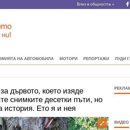
Влез в общността »
ОМИЯТА НА АВТОМОБИЛА
МОТОРИ
РЕПОРТАЖИ
ЛУДИ 
РЕКЛА
за дървото, което изяде
те снимките десетки пъти, но
а история. Ето я и нея
ВИДЕО