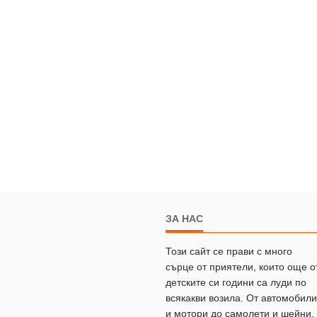
ЗА НАС
Този сайт се прави с много
сърце от приятели, които още о
детските си години са луди по
всякакви возила. От автомобили
и мотори до самолети и шейни.