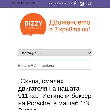
Select Language
▼
Влез в общността »
Начало
\\
Автомобили
„Скъпа, смалих
двигателя на нашата
911-ка.“ Истински боксер
на Porsche, в мащаб 1:3.