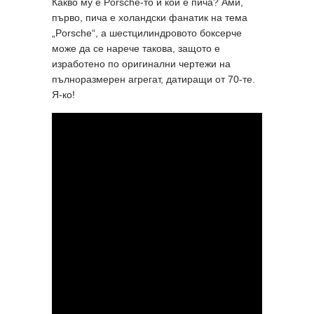
Какво му е Porsche-то и кой е пича? Ами,
първо, пича е холандски фанатик на тема
„Porsche“, a шестцилиндровото боксерче
може да се нарече такова, защото е
изработено по оригинални чертежи на
пълноразмерен агрегат, датиращи от 70-те.
Я-ко!