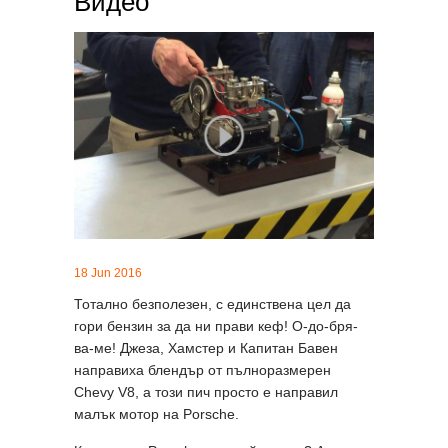
Видео
18 Jun 2016
Тотално безполезен, с единствена цел да
гори бензин за да ни прави кеф! О-до-бря-
ва-ме! Джеза, Хамстер и Капитан Бавен
направиха блендър от пълноразмерен
Chevy V8, а този пич просто е направил
малък мотор на Porsche.