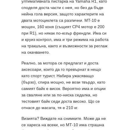
ултимативната пистарка на Yamaha R1, като
споделя доста части с нея, но без да бъде
нейна гола версия, защото характерите на
двата мотоциклета са различни. MT-10 е
мощен, 160 коня (същият CP4 мотор е 200
при R1), но някак по-юзър френдли. Има си
и круиз контрол, има и три режима на работа
на тракшъна, както и възможности за реглаж
на окачването.
Реално, за мотора се предлагат и доста
аксесоари, които да го превърнат в нещо
като спорт турист. Набира ужасяващо
(бързо), спира мощно, не вози твърдо, като
самият байк е висок. Вероятно има и опции
за сваляне или за по-ниска седалка, но
тестовият байк седи доста високо. Що се
отнася до масата, тя е 210 кг.
Визията? Виждате на снимките. Може да не
се хареса на всеки, но МТ-10 има страшна