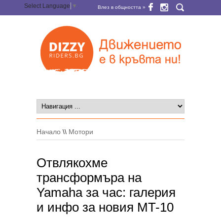
Select Language
▼
Влез в общността »
Начало
\\
Мотори
Отвлякохме
трансформъра на
Yamaha за час: галерия
и инфо за новия MT-10