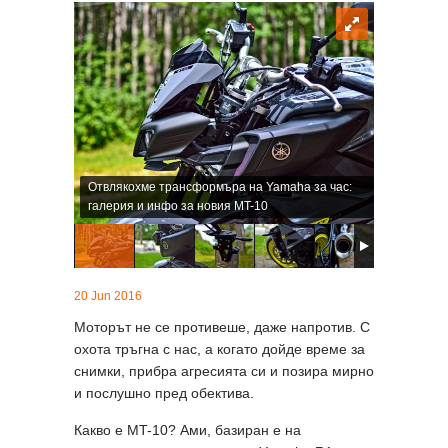
Отвлякохме трансформъра на Yamaha за час:
галерия и инфо за новия MT-10
20 Jun 2016
Моторът не се противеше, даже напротив. С
охота тръгна с нас, а когато дойде време за
снимки, прибра агресията си и позира мирно
и послушно пред обектива.
Какво е MT-10? Ами, базиран е на