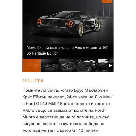
Може би най-яката кола на Ford в момента: GT
66 Heritage Edition
28 Jun 2016
Помните ли 66-та, когато Брус Макларън и
Крис Еймън печелят „24-те часа на Льо Ман“
с Ford GT40 MkII? Когато второто и третото
място също се заемат от колите на Ford?
Много е вероятно да не го помните, но със
сигурност знаете за култовата победа на
Ford над Ferrari, с което GT40 печели