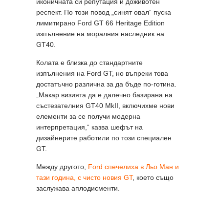
иконичната си репутация и доживотен
респект. По този повод „синят овал“ пуска
лимитирано Ford GT 66 Heritage Edition
изпълнение на моралния наследник на
GT40.
Колата е близка до стандартните
изпълнения на Ford GT, но въпреки това
достатъчно различна за да бъде по-готина.
„Макар визията да е далечно базирана на
състезателния GT40 MkII, включихме нови
елементи за се получи модерна
интерпретация,“ казва шефът на
дизайнерите работили по този специален
GT.
Между другото,
Ford спечелиха в Льо Ман и
тази година, с чисто новия GT
, което също
заслужава аплодисменти.