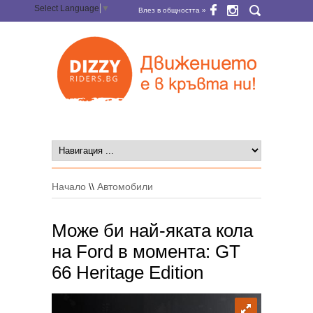
Select Language
▼
Влез в общността »
Начало
\\
Автомобили
Може би най-яката кола
на Ford в момента: GT
66 Heritage Edition