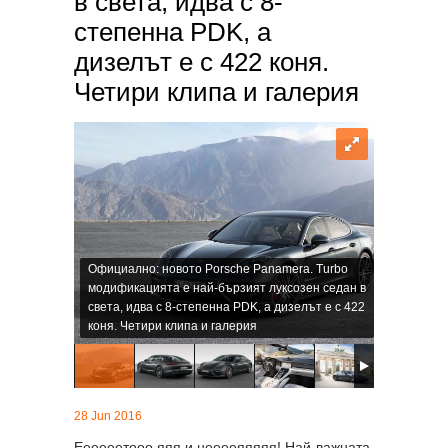
в света, идва с 8-
степенна PDK, а
дизелът е с 422 коня.
Четири клипа и галерия
Официално: новото Porsche Panamera. Turbo
модификацията е най-бързият луксозен седан в
света, идва с 8-степенна PDK, а дизелът е с 422
коня. Четири клипа и галерия
28 Jun 2016
Еееееетооо яяя и нееееяяяяя! Най-важната