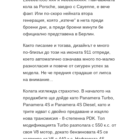
кола за Porsche, заедно с Cayenne, е вече
факт. Или по-скоро нейната втора
генерация, която „изтече“ в нета преди
броени дни, а преди броени минути бе
официално представена в Берлин.
Както писахме и тогава, дизайнът е много
по-близък до този на иконата 911 отпреди,
което автоматично означава много по-малко
разногласия и повече от сигурен успех за
модела. Не че предния страдаше от липса
на внимание...
Колата изглежда страхотно. В началото на
продажбите ще дойде като Panamera Turbo,
Panamera 4S и Panamera 4S Diesel, като и
трите идват с двойно предаване и изцяло
нова трансмисия - 8-степенна PDK. Топ
модификацията Turbo разполага с 550 к.с. от
своя V8 мотор, докато бензиновата 4S се
задвижва от V6 с 440 к.с. Нафтовата 4S