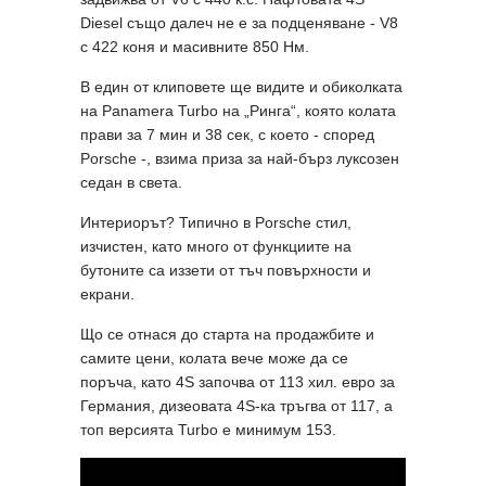
Diesel също далеч не е за подценяване - V8
с 422 коня и масивните 850 Нм.
В един от клиповете ще видите и обиколката
на Panamera Turbo на „Ринга“, която колата
прави за 7 мин и 38 сек, с което - според
Porsche -, взима приза за най-бърз луксозен
седан в света.
Интериорът? Типично в Porsche стил,
изчистен, като много от функциите на
бутоните са иззети от тъч повърхности и
екрани.
Що се отнася до старта на продажбите и
самите цени, колата вече може да се
поръча, като 4S започва от 113 хил. евро за
Германия, дизеовата 4S-ка тръгва от 117, а
топ версията Turbo е минимум 153.