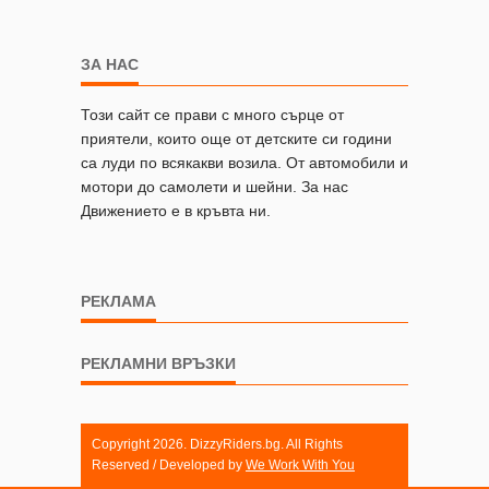
ЗА НАС
Този сайт се прави с много сърце от
приятели, които още от детските си години
са луди по всякакви возила. От автомобили и
мотори до самолети и шейни. За нас
Движението е в кръвта ни.
РЕКЛАМА
РЕКЛАМНИ ВРЪЗКИ
Copyright 2026. DizzyRiders.bg. All Rights
Reserved / Developed by
We Work With You