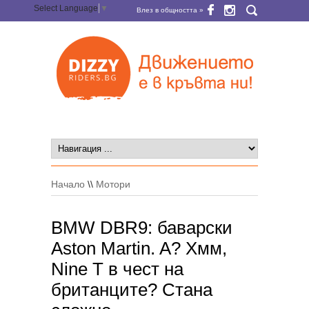
Select Language
▼
Влез в общността »
Начало
\\
Мотори
BMW DBR9: баварски
Aston Martin. A? Хмм,
Nine T в чест на
британците? Стана