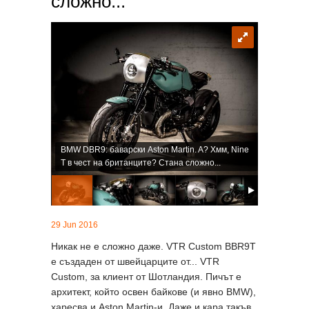
сложно...
BMW DBR9: баварски Aston Martin. A? Хмм, Nine
T в чест на британците? Стана сложно...
29 Jun 2016
Никак не е сложно даже. VTR Custom BBR9T
е създаден от швейцарците от... VTR
Custom, за клиент от Шотландия. Пичът е
архитект, който освен байкове (и явно BMW),
харесва и Aston Martin-и. Даже и кара такъв.