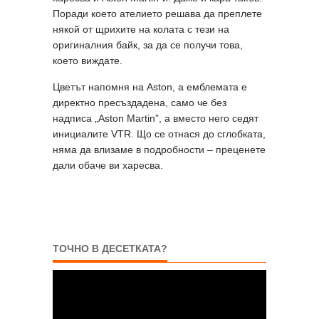
Поради което ателието решава да преплете
някой от щрихите на колата с тези на
оригиналния байк, за да се получи това,
което виждате.
Цветът напомня на Aston, а емблемата е
директно пресъздадена, само че без
надписа „Aston Martin”, а вместо него седят
инициалите VTR. Що се отнася до сглобката,
няма да влизаме в подробности – преценете
дали обаче ви харесва.
ТОЧНО В ДЕСЕТКАТА?