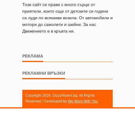
Този сайт се прави с много сърце от
приятели, които още от детските си години
са луди по всякакви возила. От автомобили и
мотори до самолети и шейни. За нас
Движението е в кръвта ни.
РЕКЛАМА
РЕКЛАМНИ ВРЪЗКИ
Copyright 2026. DizzyRiders.bg. All Rights
Reserved / Developed by
We Work With You