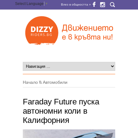
Select Language
▼
Влез в общността »
Начало
\\
Автомобили
Faraday Future пуска
автономни коли в
Калифорния